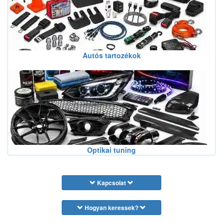
Autós tartozékok
Optikai tuning
Kapcsolat
Hogyan keressek?