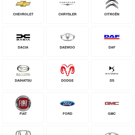
CHEVROLET
CHRYSLER
CITROËN
DACIA
DAEWOO
DAF
DAIHATSU
DODGE
DS
FIAT
FORD
GMC