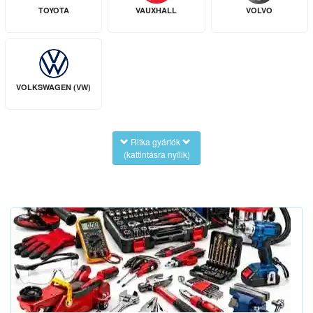
TOYOTA
VAUXHALL
VOLVO
VOLKSWAGEN (VW)
Ritka gyártók
(kattintásra nyílik)