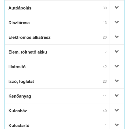
Autóápolás
30
Dísztárcsa
13
Elektromos alkatrész
20
Elem, tölthető akku
7
Illatosító
42
Izzó, foglalat
23
Kenőanyag
11
Kulcsház
40
Kulcstartó
1