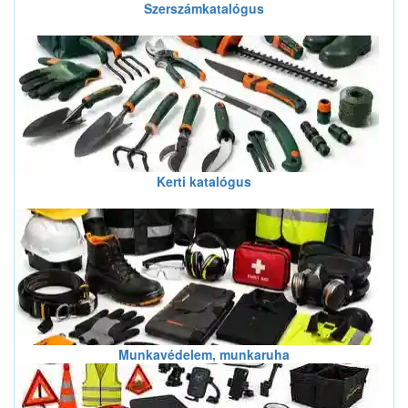
Szerszámkatalógus
Kerti katalógus
Munkavédelem, munkaruha