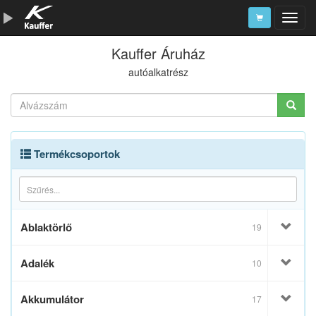
Kauffer Áruház
Szerszámkatalógus
autóalkatrész
Kosár
Alkatrészek
Termékcsoportok
Ablaktörlő
19
Adalék
10
Akkumulátor
17