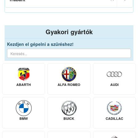
Gyakori gyártók
Kezdjen el gépelni a szűréshez!
ABARTH
ALFA ROMEO
AUDI
BMW
BUICK
CADILLAC