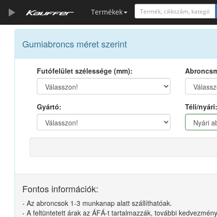
Termékek
Szerszámkatalógus
Gumiabroncs méret szerint
Kosár
Futófelület szélessége (mm):
Abroncsm
Alkatrészek
Gyártó:
Téli/nyári
Fontos információk:
- Az abroncsok 1-3 munkanap alatt szállíthatóak.
- A feltüntetett árak az ÁFÁ-t tartalmazzák, további kedvezmé