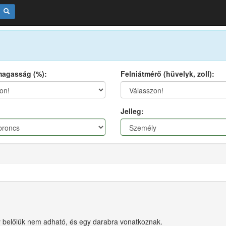
agasság (%):
Felniátmérő (hüvelyk, zoll):
:
Jelleg:
ny belőlük nem adható, és egy darabra vonatkoznak.