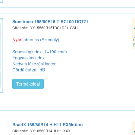
Sumitomo 155/60R15 T BC100 DOT21
Cikkszám: YY15560R15TBC1D21-GSU
Nyári
abroncs (Személy)
Sebességindex: T=190 km/h
Fogyasztásindex:
Nedves fékezési index:
Gördülési zaj: dB
Termékoldal
RoadX 165/60R14 H H11 RXMotion
Cikkszám: YY16560R14HH11-XXX