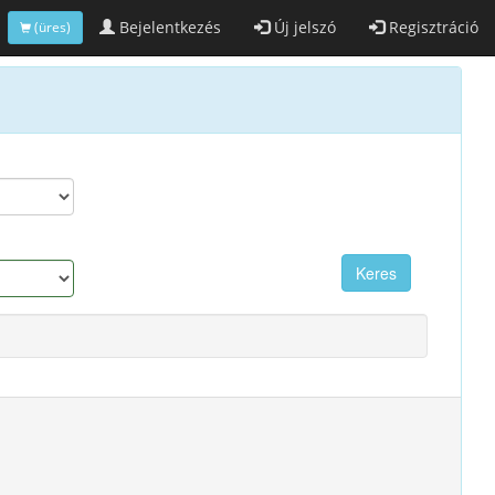
Bejelentkezés
Új jelszó
Regisztráció
(üres)