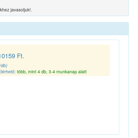
khez javasoljuk!.
10159 Ft.
(/db)
Elérhető:
több, mint 4 db, 3-4 munkanap alatt