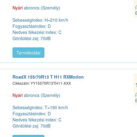
Nyári
abroncs (Személy)
Sebességindex: H=210 km/h
Fogyasztásindex: D
Nedves fékezési index: C
Gördülési zaj: 70dB
Termékoldal
RoadX 155/70R13 T H11 RXMotion
Cikkszám: YY15570R13TH11-XXX
Nyári
abroncs (Személy)
Sebességindex: T=190 km/h
Fogyasztásindex: D
Nedves fékezési index: C
Gördülési zaj: 70dB