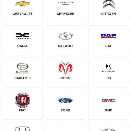
CHEVROLET
CHRYSLER
CITROËN
DACIA
DAEWOO
DAF
DAIHATSU
DODGE
DS
FIAT
FORD
GMC