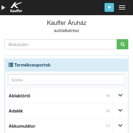
Kauffer Áruház
Szerszámkatalógus
autóalkatrész
Kosár
Alkatrészek
Termékcsoportok
Ablaktörlő
19
Adalék
10
Akkumulátor
17