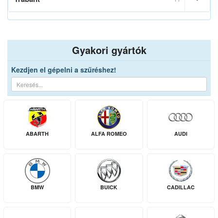
Gyakori gyártók
Kezdjen el gépelni a szűréshez!
ABARTH
ALFA ROMEO
AUDI
BMW
BUICK
CADILLAC