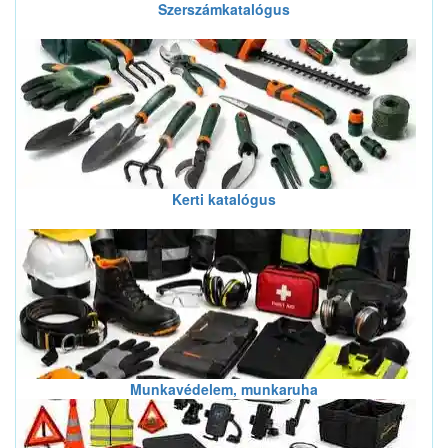
Szerszámkatalógus
Kerti katalógus
Munkavédelem, munkaruha