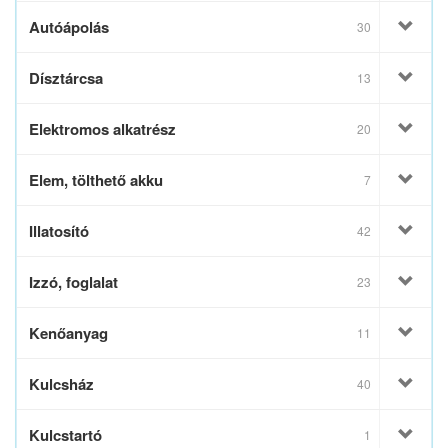
Autóápolás
30
Dísztárcsa
13
Elektromos alkatrész
20
Elem, tölthető akku
7
Illatosító
42
Izzó, foglalat
23
Kenőanyag
11
Kulcsház
40
Kulcstartó
1