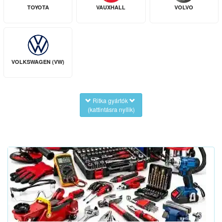
TOYOTA
VAUXHALL
VOLVO
VOLKSWAGEN (VW)
Ritka gyártók
(kattintásra nyílik)