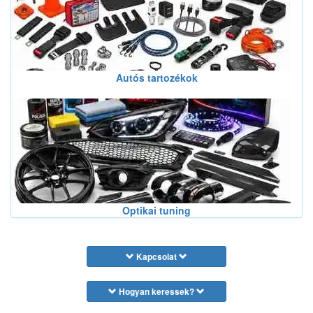
Autós tartozékok
Optikai tuning
Kapcsolat
Hogyan keressek?