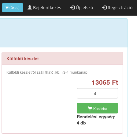
Bejelentkezés
Új jelszó
Regisztráció
(üres)
Külföldi készlet
Külföldi készletről szállítható, kb. +3-4 munkanap
13065 Ft
Kosárba
Rendelési egység:
4 db