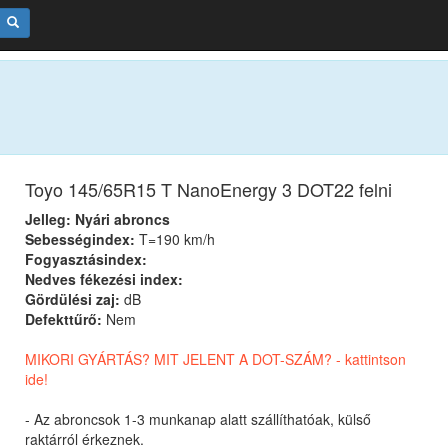
Toyo 145/65R15 T NanoEnergy 3 DOT22 felni
Jelleg: Nyári abroncs
Sebességindex:
T=190 km/h
Fogyasztásindex:
Nedves fékezési index:
Gördülési zaj:
dB
Defekttűrő:
Nem
MIKORI GYÁRTÁS? MIT JELENT A DOT-SZÁM? - kattintson
ide!
- Az abroncsok 1-3 munkanap alatt szállíthatóak, külső
raktárról érkeznek.