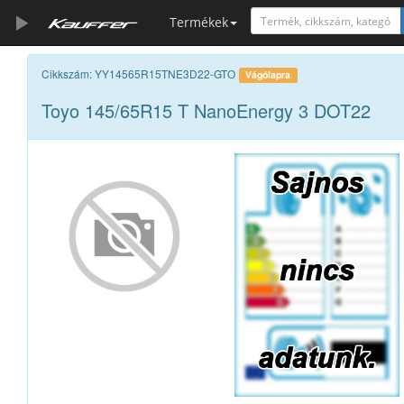
Termékek
Szerszámkatalógus
Cikkszám: YY14565R15TNE3D22-GTO
Vágólapra
Toyo 145/65R15 T NanoEnergy 3 DOT22
Kosár
Alkatrészek