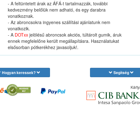
- A feltüntetett árak az ÁFÁ-t tartalmazzák, további
kedvezmény belőlük nem adható, és egy darabra
vonatkoznak.
- Az abroncsokra ingyenes szállítási ajánlatunk nem
vonatkozik.
- A
DOTxx
jelölésű abroncsok akciós, túltárolt gumik, áruk
ennek megfelelőne került megállapításra. Használatukat
elsősorban pótkerékhez javasoljuk!.
Hogyan keressek?
Segítség
Kárty