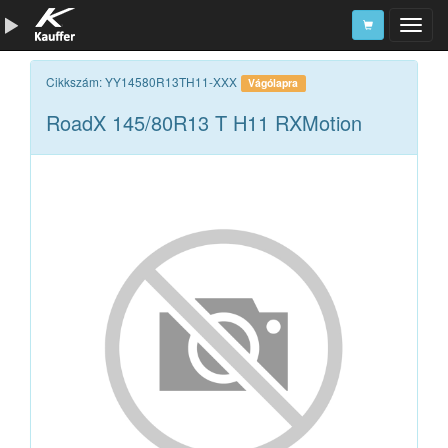
Szerszámkatalógus
Cikkszám: YY14580R13TH11-XXX
Vágólapra
RoadX 145/80R13 T H11 RXMotion
Kosár
Alkatrészek