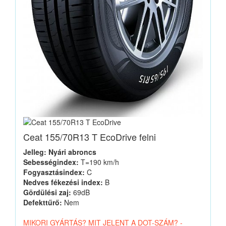
Ceat 155/70R13 T EcoDrive felni
Jelleg: Nyári abroncs
Sebességindex:
T=190 km/h
Fogyasztásindex:
C
Nedves fékezési index:
B
Gördülési zaj:
69dB
Defekttűrő:
Nem
MIKORI GYÁRTÁS? MIT JELENT A DOT-SZÁM? -