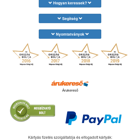
Hogyan keressek?
Segítség
Nyomtatványok
Árukereső
Kártyás fizetés szolgáltatója és elfogadott kártyák: