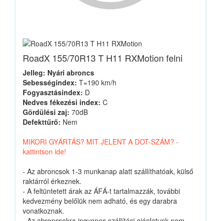
RoadX 155/70R13 T H11 RXMotion felni
Jelleg: Nyári abroncs
Sebességindex:
T=190 km/h
Fogyasztásindex:
D
Nedves fékezési index:
C
Gördülési zaj:
70dB
Defekttűrő:
Nem
MIKORI GYÁRTÁS? MIT JELENT A DOT-SZÁM? -
kattintson ide!
- Az abroncsok 1-3 munkanap alatt szállíthatóak, külső
raktárról érkeznek.
- A feltüntetett árak az ÁFÁ-t tartalmazzák, további
kedvezmény belőlük nem adható, és egy darabra
vonatkoznak.
- Az abroncsokra ingyenes szállítási ajánlatunk nem