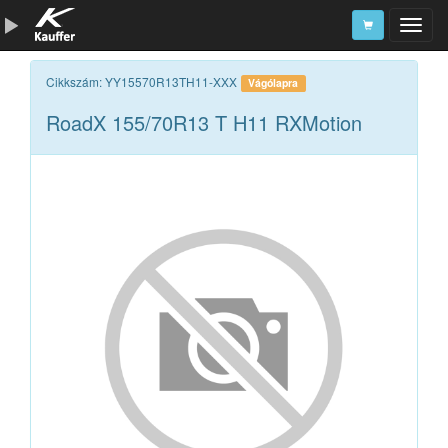
Szerszámkatalógus
Cikkszám: YY15570R13TH11-XXX
Vágólapra
RoadX 155/70R13 T H11 RXMotion
Kosár
Alkatrészek