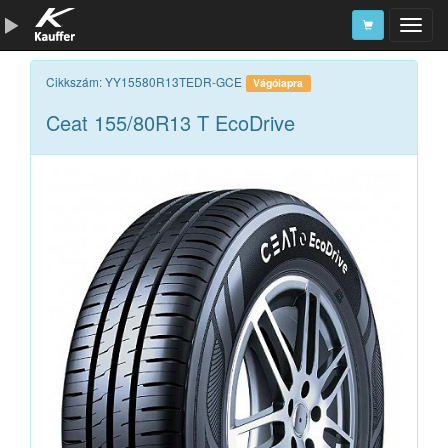
Szerszámkatalógus
Cikkszám: YY15580R13TEDR-GCE
Vágólapra
Ceat 155/80R13 T EcoDrive
Kosár
Alkatrészek