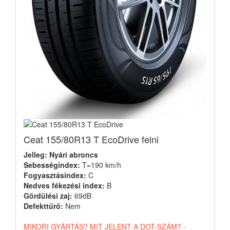
Ceat 155/80R13 T EcoDrive felni
Jelleg: Nyári abroncs
Sebességindex:
T=190 km/h
Fogyasztásindex:
C
Nedves fékezési index:
B
Gördülési zaj:
69dB
Defekttűrő:
Nem
MIKORI GYÁRTÁS? MIT JELENT A DOT-SZÁM? -