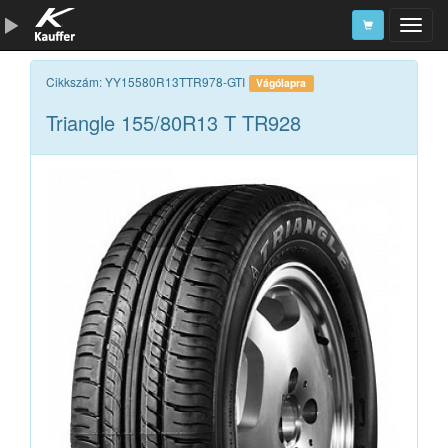
Szerszámkatalógus
Cikkszám: YY15580R13TTR978-GTI
Vágólapra
Triangle 155/80R13 T TR928
Kosár
Alkatrészek