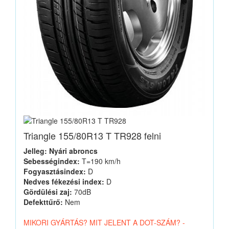
Triangle 155/80R13 T TR928 felni
Jelleg: Nyári abroncs
Sebességindex:
T=190 km/h
Fogyasztásindex:
D
Nedves fékezési index:
D
Gördülési zaj:
70dB
Defekttűrő:
Nem
MIKORI GYÁRTÁS? MIT JELENT A DOT-SZÁM? -