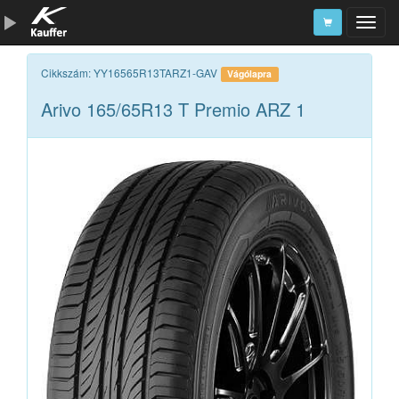
Szerszámkatalógus
Cikkszám: YY16565R13TARZ1-GAV
Vágólapra
Arivo 165/65R13 T Premio ARZ 1
Kosár
Alkatrészek