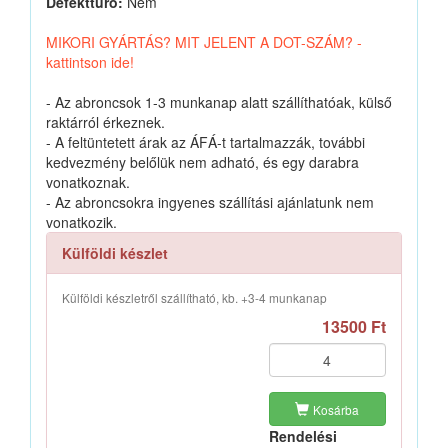
Defekttűrő:
Nem
MIKORI GYÁRTÁS? MIT JELENT A DOT-SZÁM? -
kattintson ide!
- Az abroncsok 1-3 munkanap alatt szállíthatóak, külső
raktárról érkeznek.
- A feltüntetett árak az ÁFÁ-t tartalmazzák, további
kedvezmény belőlük nem adható, és egy darabra
vonatkoznak.
- Az abroncsokra ingyenes szállítási ajánlatunk nem
vonatkozik.
Külföldi készlet
Külföldi készletről szállítható, kb. +3-4 munkanap
13500 Ft
Kosárba
Rendelési