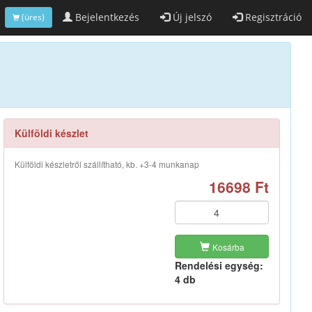
Bejelentkezés
Új jelszó
Regisztráció
(üres)
Külföldi készlet
Külföldi készletről szállítható, kb. +3-4 munkanap
16698 Ft
Kosárba
Rendelési egység:
4 db