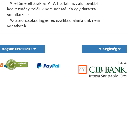
- A feltüntetett árak az ÁFÁ-t tartalmazzák, további
kedvezmény belőlük nem adható, és egy darabra
vonatkoznak.
- Az abroncsokra ingyenes szállítási ajánlatunk nem
vonatkozik.
Hogyan keressek?
Segítség
Kárty