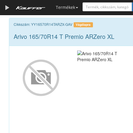
Termékek
Szerszámkatalógus
Cikkszám: YY16570R14TARZX-GAV
Vágólapra
Arivo 165/70R14 T Premio ARZero XL
Kosár
Alkatrészek