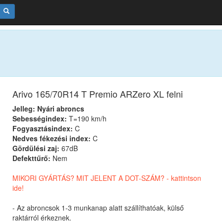
Arivo 165/70R14 T Premio ARZero XL felni
Jelleg: Nyári abroncs
Sebességindex:
T=190 km/h
Fogyasztásindex:
C
Nedves fékezési index:
C
Gördülési zaj:
67dB
Defekttűrő:
Nem
MIKORI GYÁRTÁS? MIT JELENT A DOT-SZÁM? - kattintson
ide!
- Az abroncsok 1-3 munkanap alatt szállíthatóak, külső
raktárról érkeznek.