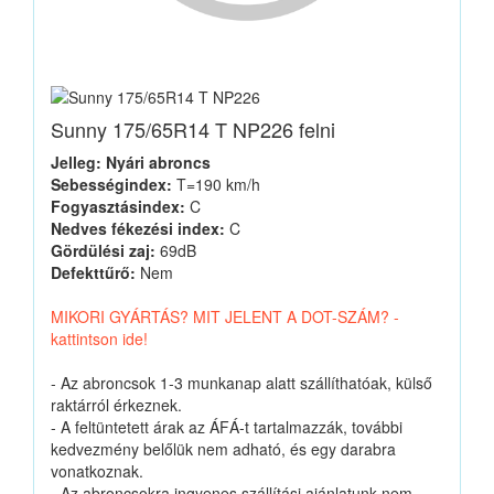
Sunny 175/65R14 T NP226 felni
Jelleg: Nyári abroncs
Sebességindex:
T=190 km/h
Fogyasztásindex:
C
Nedves fékezési index:
C
Gördülési zaj:
69dB
Defekttűrő:
Nem
MIKORI GYÁRTÁS? MIT JELENT A DOT-SZÁM? -
kattintson ide!
- Az abroncsok 1-3 munkanap alatt szállíthatóak, külső
raktárról érkeznek.
- A feltüntetett árak az ÁFÁ-t tartalmazzák, további
kedvezmény belőlük nem adható, és egy darabra
vonatkoznak.
- Az abroncsokra ingyenes szállítási ajánlatunk nem