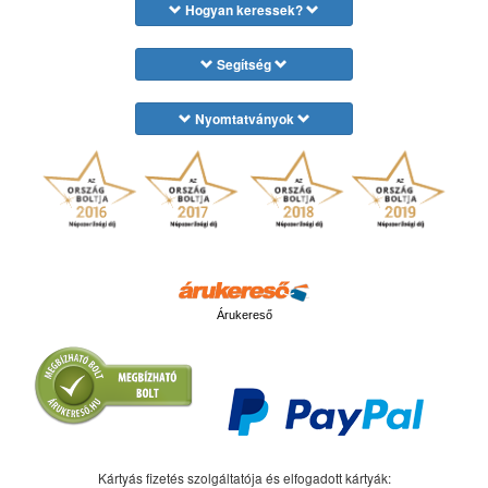
Hogyan keressek?
Segítség
Nyomtatványok
Árukereső
Kártyás fizetés szolgáltatója és elfogadott kártyák: