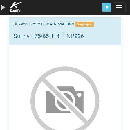
Szerszámkatalógus
Cikkszám: YY17565R14TNP26B-GSN
Vágólapra
Sunny 175/65R14 T NP226
Kosár
Alkatrészek