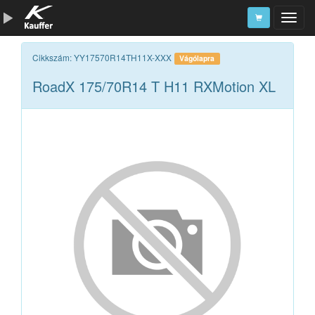
Szerszámkatalógus
Cikkszám: YY17570R14TH11X-XXX
Vágólapra
RoadX 175/70R14 T H11 RXMotion XL
Kosár
Alkatrészek