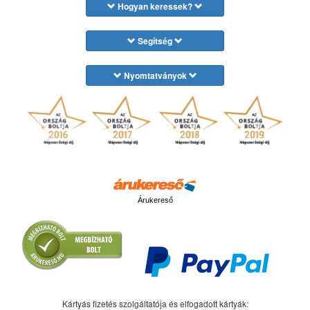
Hogyan keressek?
Segítség
Nyomtatványok
Árukereső
Kártyás fizetés szolgáltatója és elfogadott kártyák: