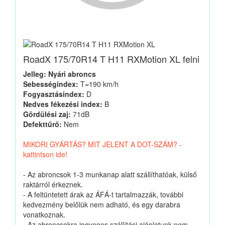
RoadX 175/70R14 T H11 RXMotion XL felni
Jelleg: Nyári abroncs
Sebességindex:
T=190 km/h
Fogyasztásindex:
D
Nedves fékezési index:
B
Gördülési zaj:
71dB
Defekttűrő:
Nem
MIKORI GYÁRTÁS? MIT JELENT A DOT-SZÁM? -
kattintson ide!
- Az abroncsok 1-3 munkanap alatt szállíthatóak, külső
raktárról érkeznek.
- A feltüntetett árak az ÁFÁ-t tartalmazzák, további
kedvezmény belőlük nem adható, és egy darabra
vonatkoznak.
- Az abroncsokra ingyenes szállítási ajánlatunk nem