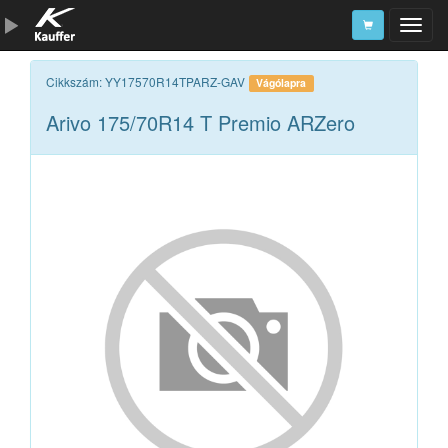
Szerszámkatalógus
Cikkszám: YY17570R14TPARZ-GAV
Vágólapra
Arivo 175/70R14 T Premio ARZero
Kosár
Alkatrészek