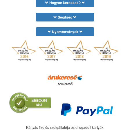
Hogyan keressek?
Segítség
Nyomtatványok
Árukereső
Kártyás fizetés szolgáltatója és elfogadott kártyák: