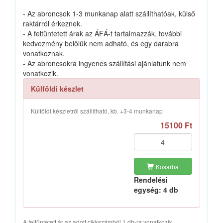
- Az abroncsok 1-3 munkanap alatt szállíthatóak, külső
raktárról érkeznek.
- A feltüntetett árak az ÁFÁ-t tartalmazzák, további
kedvezmény belőlük nem adható, és egy darabra
vonatkoznak.
- Az abroncsokra ingyenes szállítási ajánlatunk nem
vonatkozik.
Külföldi készlet
Külföldi készletről szállítható, kb. +3-4 munkanap
15100 Ft
Kosárba
Rendelési
egység: 4 db
A feltüntetett ár az adott cikkszámból 1 db-ra vonatkozik.