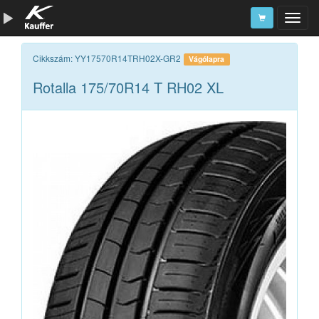
Szerszámkatalógus
Cikkszám: YY17570R14TRH02X-GR2
Vágólapra
Rotalla 175/70R14 T RH02 XL
Kosár
Alkatrészek