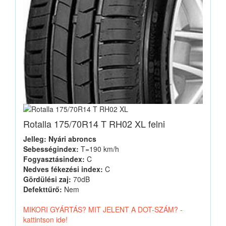
Rotalla 175/70R14 T RH02 XL felni
Jelleg: Nyári abroncs
Sebességindex:
T=190 km/h
Fogyasztásindex:
C
Nedves fékezési index:
C
Gördülési zaj:
70dB
Defekttűrő:
Nem
MIKORI GYÁRTÁS? MIT JELENT A DOT-SZÁM? -
kattintson ide!