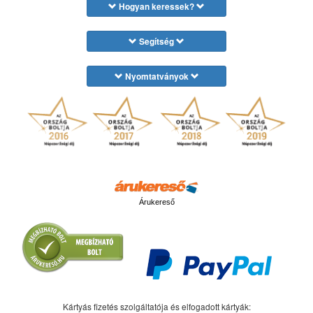
Hogyan keressek?
Segítség
Nyomtatványok
Árukereső
Kártyás fizetés szolgáltatója és elfogadott kártyák: