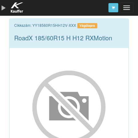
Szerszámkatalógus
Cikkszám: YY18560R15HH12V-XXX
Vágólapra
RoadX 185/60R15 H H12 RXMotion
Kosár
Alkatrészek