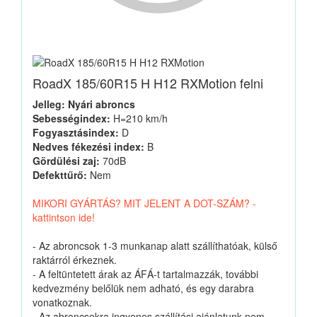
RoadX 185/60R15 H H12 RXMotion felni
Jelleg: Nyári abroncs
Sebességindex:
H=210 km/h
Fogyasztásindex:
D
Nedves fékezési index:
B
Gördülési zaj:
70dB
Defekttűrő:
Nem
MIKORI GYÁRTÁS? MIT JELENT A DOT-SZÁM? -
kattintson ide!
- Az abroncsok 1-3 munkanap alatt szállíthatóak, külső
raktárról érkeznek.
- A feltüntetett árak az ÁFÁ-t tartalmazzák, további
kedvezmény belőlük nem adható, és egy darabra
vonatkoznak.
- Az abroncsokra ingyenes szállítási ajánlatunk nem