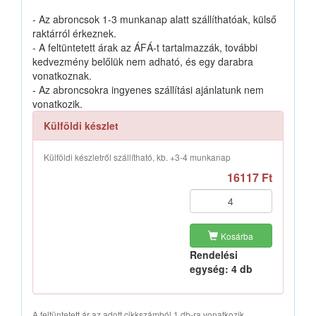
- Az abroncsok 1-3 munkanap alatt szállíthatóak, külső
raktárról érkeznek.
- A feltüntetett árak az ÁFÁ-t tartalmazzák, további
kedvezmény belőlük nem adható, és egy darabra
vonatkoznak.
- Az abroncsokra ingyenes szállítási ajánlatunk nem
vonatkozik.
Külföldi készlet
Külföldi készletről szállítható, kb. +3-4 munkanap
16117 Ft
Kosárba
Rendelési
egység: 4 db
A feltüntetett ár az adott cikkszámból 1 db-ra vonatkozik.