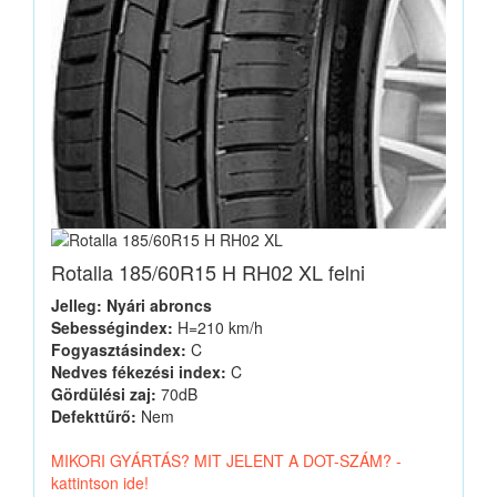
Rotalla 185/60R15 H RH02 XL felni
Jelleg: Nyári abroncs
Sebességindex:
H=210 km/h
Fogyasztásindex:
C
Nedves fékezési index:
C
Gördülési zaj:
70dB
Defekttűrő:
Nem
MIKORI GYÁRTÁS? MIT JELENT A DOT-SZÁM? -
kattintson ide!