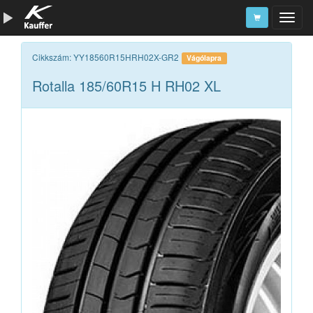
Szerszámkatalógus
Cikkszám: YY18560R15HRH02X-GR2
Vágólapra
Rotalla 185/60R15 H RH02 XL
Kosár
Alkatrészek