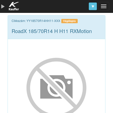
Szerszámkatalógus
Cikkszám: YY18570R14HH11-XXX
Vágólapra
RoadX 185/70R14 H H11 RXMotion
Kosár
Alkatrészek