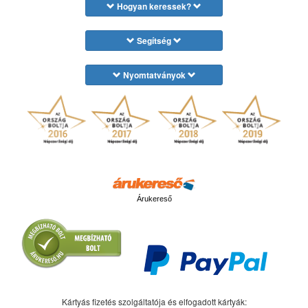
Hogyan keressek?
Segítség
Nyomtatványok
Árukereső
Kártyás fizetés szolgáltatója és elfogadott kártyák: