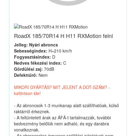
RoadX 185/70R14 H H11 RXMotion felni
Jelleg: Nyári abroncs
Sebességindex:
H=210 km/h
Fogyasztásindex:
D
Nedves fékezési index:
C
Gördülési zaj:
70dB
Defekttűrő:
Nem
MIKORI GYÁRTÁS? MIT JELENT A DOT-SZÁM? -
kattintson ide!
- Az abroncsok 1-3 munkanap alatt szállíthatóak, külső
raktárról érkeznek.
- A feltüntetett árak az ÁFÁ-t tartalmazzák, további
kedvezmény belőlük nem adható, és egy darabra
vonatkoznak.
- Az abroncsokra ingyenes szállítási ajánlatunk nem