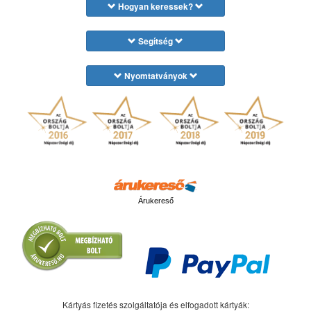
Hogyan keressek?
Segítség
Nyomtatványok
Árukereső
Kártyás fizetés szolgáltatója és elfogadott kártyák: