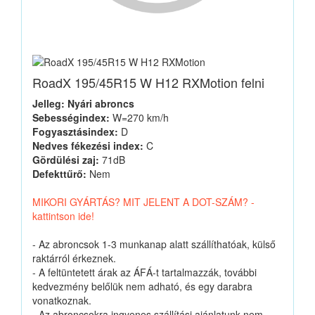
RoadX 195/45R15 W H12 RXMotion felni
Jelleg: Nyári abroncs
Sebességindex:
W=270 km/h
Fogyasztásindex:
D
Nedves fékezési index:
C
Gördülési zaj:
71dB
Defekttűrő:
Nem
MIKORI GYÁRTÁS? MIT JELENT A DOT-SZÁM? -
kattintson ide!
- Az abroncsok 1-3 munkanap alatt szállíthatóak, külső
raktárról érkeznek.
- A feltüntetett árak az ÁFÁ-t tartalmazzák, további
kedvezmény belőlük nem adható, és egy darabra
vonatkoznak.
- Az abroncsokra ingyenes szállítási ajánlatunk nem