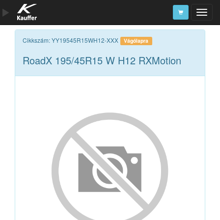
Szerszámkatalógus
Cikkszám: YY19545R15WH12-XXX
Vágólapra
RoadX 195/45R15 W H12 RXMotion
Kosár
Alkatrészek