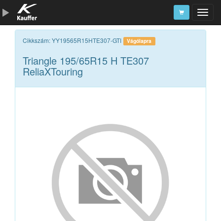
Szerszámkatalógus
Cikkszám: YY19565R15HTE307-GTI
Vágólapra
Triangle 195/65R15 H TE307
Kosár
ReliaXTouring
Alkatrészek