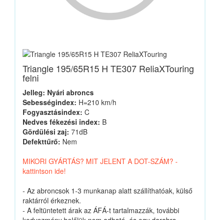
Triangle 195/65R15 H TE307 ReliaXTouring
felni
Jelleg: Nyári abroncs
Sebességindex:
H=210 km/h
Fogyasztásindex:
C
Nedves fékezési index:
B
Gördülési zaj:
71dB
Defekttűrő:
Nem
MIKORI GYÁRTÁS? MIT JELENT A DOT-SZÁM? -
kattintson ide!
- Az abroncsok 1-3 munkanap alatt szállíthatóak, külső
raktárról érkeznek.
- A feltüntetett árak az ÁFÁ-t tartalmazzák, további