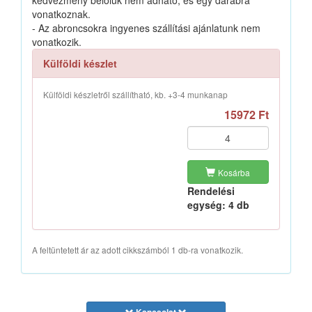
kedvezmény belőlük nem adható, és egy darabra
vonatkoznak.
- Az abroncsokra ingyenes szállítási ajánlatunk nem
vonatkozik.
Külföldi készlet
Külföldi készletről szállítható, kb. +3-4 munkanap
15972 Ft
Kosárba
Rendelési
egység: 4 db
A feltüntetett ár az adott cikkszámból 1 db-ra vonatkozik.