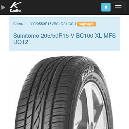
Szerszámkatalógus
Cikkszám: YY20550R15VBC1D21-GSU
Vágólapra
Sumitomo 205/50R15 V BC100 XL MFS
Kosár
DOT21
Alkatrészek