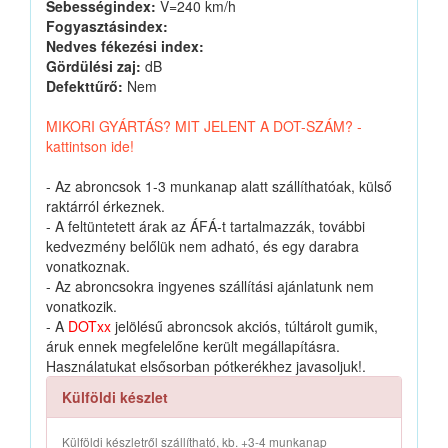
Sebességindex:
V=240 km/h
Fogyasztásindex:
Nedves fékezési index:
Gördülési zaj:
dB
Defekttűrő:
Nem
MIKORI GYÁRTÁS? MIT JELENT A DOT-SZÁM? -
kattintson ide!
- Az abroncsok 1-3 munkanap alatt szállíthatóak, külső
raktárról érkeznek.
- A feltüntetett árak az ÁFÁ-t tartalmazzák, további
kedvezmény belőlük nem adható, és egy darabra
vonatkoznak.
- Az abroncsokra ingyenes szállítási ajánlatunk nem
vonatkozik.
- A
DOTxx
jelölésű abroncsok akciós, túltárolt gumik,
áruk ennek megfelelőne került megállapításra.
Használatukat elsősorban pótkerékhez javasoljuk!.
Külföldi készlet
Külföldi készletről szállítható, kb. +3-4 munkanap