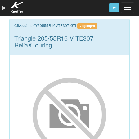
Szerszámkatalógus
Cikkszám: YY20555R16VTE307-GTI
Vágólapra
Triangle 205/55R16 V TE307
Kosár
ReliaXTouring
Alkatrészek