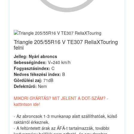
Triangle 205/55R16 V TE307 ReliaXTouring
felni
Jelleg: Nyári abroncs
Sebességindex:
V=240 km/h
Fogyasztásindex:
C
Nedves fékezési index:
B
Gördülési zaj:
71dB
Defekttűrő:
Nem
MIKORI GYÁRTÁS? MIT JELENT A DOT-SZÁM? -
kattintson ide!
- Az abroncsok 1-3 munkanap alatt szállíthatóak, külső
raktárról érkeznek.
- A feltüntetett árak az ÁFÁ-t tartalmazzák, további