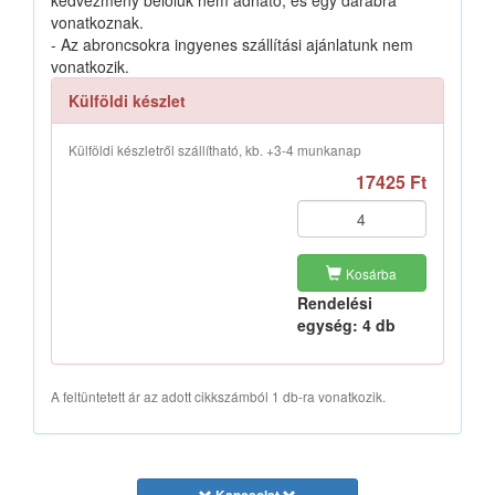
kedvezmény belőlük nem adható, és egy darabra
vonatkoznak.
- Az abroncsokra ingyenes szállítási ajánlatunk nem
vonatkozik.
Külföldi készlet
Külföldi készletről szállítható, kb. +3-4 munkanap
17425 Ft
Kosárba
Rendelési
egység: 4 db
A feltüntetett ár az adott cikkszámból 1 db-ra vonatkozik.