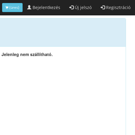
Bejelentkezés
Új jelszó
Regisztráció
(üres)
Jelenleg nem szállítható.