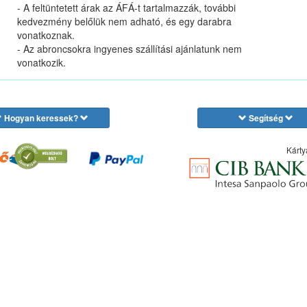
- A feltüntetett árak az ÁFÁ-t tartalmazzák, további
kedvezmény belőlük nem adható, és egy darabra
vonatkoznak.
- Az abroncsokra ingyenes szállítási ajánlatunk nem
vonatkozik.
Hogyan keressek?
Segítség
Kárty