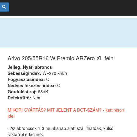
Arivo 205/55R16 W Premio ARZero XL felni
Jelleg: Nyári abroncs
Sebességindex:
W=270 km/h
Fogyasztásindex:
C
Nedves fékezési index:
C
Gördülési zaj:
68dB
Defekttűrő:
Nem
MIKORI GYÁRTÁS? MIT JELENT A DOT-SZÁM? - kattintson
ide!
- Az abroncsok 1-3 munkanap alatt szállíthatóak, külső
raktárról érkeznek.