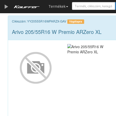
Termékek
Szerszámkatalógus
Cikkszám: YY20555R16WPARZX-GAV
Vágólapra
Arivo 205/55R16 W Premio ARZero XL
Kosár
Alkatrészek