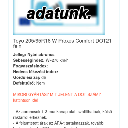
Toyo 205/65R16 W Proxes Comfort DOT21
felni
Jelleg: Nyári abroncs
Sebességindex:
W=270 km/h
Fogyasztásindex:
Nedves fékezési index:
Gördülési zaj:
dB
Defekttűrő:
Nem
MIKORI GYÁRTÁS? MIT JELENT A DOT-SZÁM? -
kattintson ide!
- Az abroncsok 1-3 munkanap alatt szállíthatóak, külső
raktárról érkeznek.
- A feltüntetett árak az ÁFÁ-t tartalmazzák, további