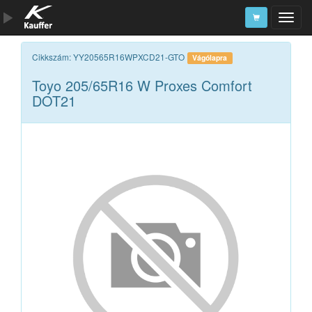
Szerszámkatalógus
Cikkszám: YY20565R16WPXCD21-GTO
Vágólapra
Toyo 205/65R16 W Proxes Comfort
Kosár
DOT21
Alkatrészek