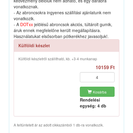
kedvezmény belőlük nem adható, és egy darabra
vonatkoznak.
- Az abroncsokra ingyenes szállítási ajánlatunk nem
vonatkozik.
- A
DOTxx
jelölésű abroncsok akciós, túltárolt gumik,
áruk ennek megfelelőne került megállapításra.
Használatukat elsősorban pótkerékhez javasoljuk!.
Külföldi készlet
Külföldi készletről szállítható, kb. +3-4 munkanap
10159 Ft
Kosárba
Rendelési
egység: 4 db
A feltüntetett ár az adott cikkszámból 1 db-ra vonatkozik.