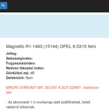
Magnetto R1-1463 (15144) OPEL 6.5X15 felni
Jelleg:
Sebességindex:
Fogyasztásindex:
Nedves fékezési index:
Gördülési zaj:
dB
Defekttűrő:
Nem
MIKORI GYÁRTÁS? MIT JELENT A DOT-SZÁM? - kattintson
ide!
- Az abroncsok 1-3 munkanap alatt szállíthatóak, külső
raktárról érkeznek.