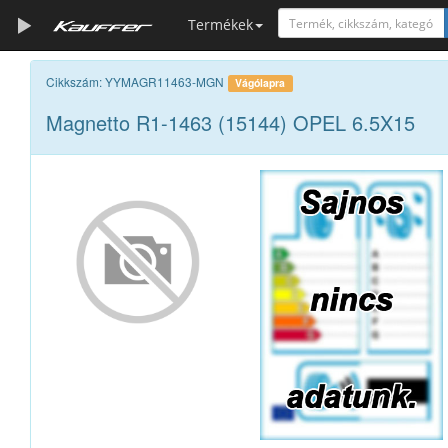
Termékek
Szerszámkatalógus
Cikkszám: YYMAGR11463-MGN
Vágólapra
Magnetto R1-1463 (15144) OPEL 6.5X15
Kosár
Alkatrészek