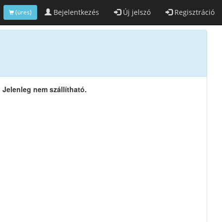
Bejelentkezés
Új jelszó
Regisztráció
(üres)
Jelenleg nem szállítható.