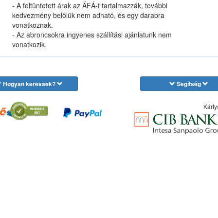
- A feltüntetett árak az ÁFÁ-t tartalmazzák, további
kedvezmény belőlük nem adható, és egy darabra
vonatkoznak.
- Az abroncsokra ingyenes szállítási ajánlatunk nem
vonatkozik.
Hogyan keressek?
Segítség
Kárty