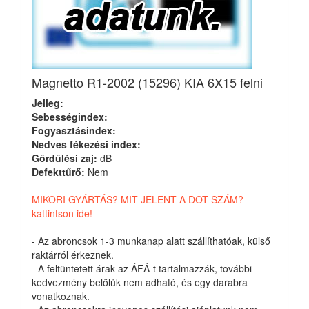
Magnetto R1-2002 (15296) KIA 6X15 felni
Jelleg:
Sebességindex:
Fogyasztásindex:
Nedves fékezési index:
Gördülési zaj:
dB
Defekttűrő:
Nem
MIKORI GYÁRTÁS? MIT JELENT A DOT-SZÁM? -
kattintson ide!
- Az abroncsok 1-3 munkanap alatt szállíthatóak, külső
raktárról érkeznek.
- A feltüntetett árak az ÁFÁ-t tartalmazzák, további
kedvezmény belőlük nem adható, és egy darabra
vonatkoznak.