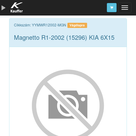
Szerszámkatalógus
Cikkszám: YYMWR12002-MGN
Vágólapra
Magnetto R1-2002 (15296) KIA 6X15
Kosár
Alkatrészek