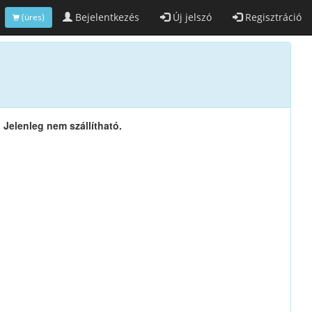
Bejelentkezés
Új jelszó
Regisztráció
(üres)
Jelenleg nem szállítható.