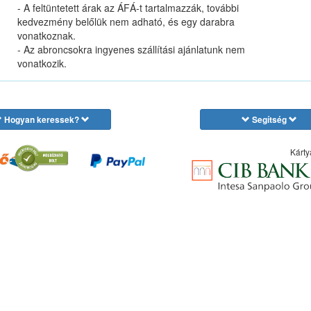
- A feltüntetett árak az ÁFÁ-t tartalmazzák, további
kedvezmény belőlük nem adható, és egy darabra
vonatkoznak.
- Az abroncsokra ingyenes szállítási ajánlatunk nem
vonatkozik.
Hogyan keressek?
Segítség
Kárty