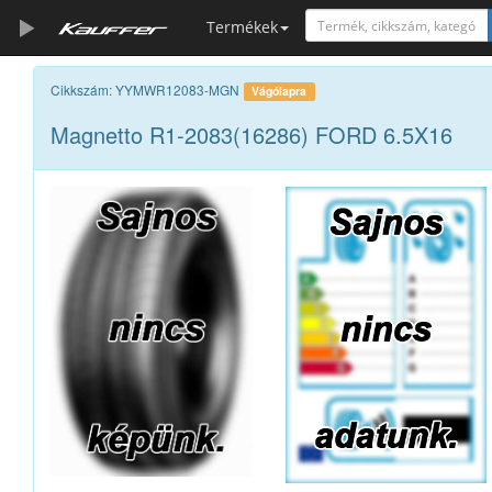
Termékek
Szerszámkatalógus
Cikkszám: YYMWR12083-MGN
Vágólapra
Magnetto R1-2083(16286) FORD 6.5X16
Kosár
Alkatrészek