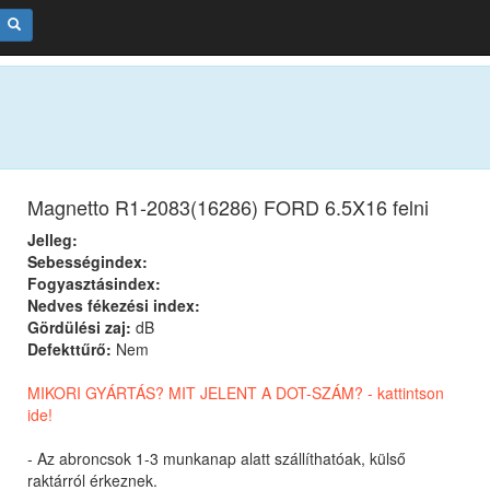
Magnetto R1-2083(16286) FORD 6.5X16 felni
Jelleg:
Sebességindex:
Fogyasztásindex:
Nedves fékezési index:
Gördülési zaj:
dB
Defekttűrő:
Nem
MIKORI GYÁRTÁS? MIT JELENT A DOT-SZÁM? - kattintson
ide!
- Az abroncsok 1-3 munkanap alatt szállíthatóak, külső
raktárról érkeznek.