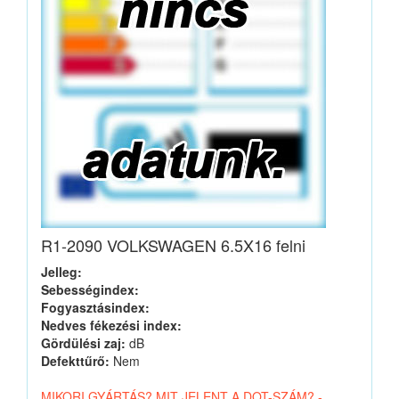
R1-2090 VOLKSWAGEN 6.5X16 felni
Jelleg:
Sebességindex:
Fogyasztásindex:
Nedves fékezési index:
Gördülési zaj:
dB
Defekttűrő:
Nem
MIKORI GYÁRTÁS? MIT JELENT A DOT-SZÁM? -