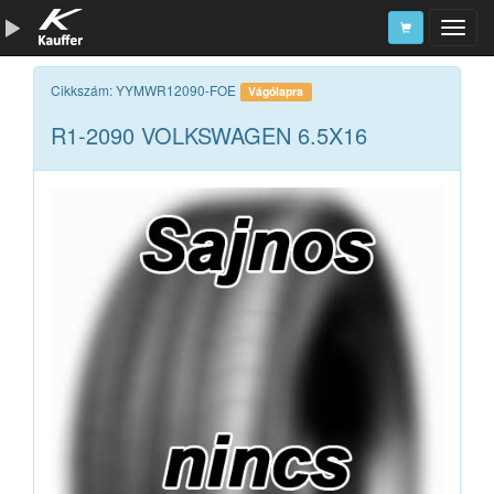
Szerszámkatalógus
Cikkszám: YYMWR12090-FOE
Vágólapra
R1-2090 VOLKSWAGEN 6.5X16
Kosár
Alkatrészek