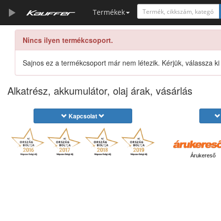
Termékek
Nincs ilyen termékcsoport.
Szerszámkatalógus
Kosár
Sajnos ez a termékcsoport már nem létezik. Kérjük, válassza ki
Alkatrészek
Alkatrész, akkumulátor, olaj árak, vásárlás
Kapcsolat
Árukereső