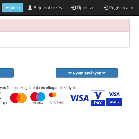
Bejelentkezés
Új jelszó
Regisztráció
(üres)
Nyomtatványok
yás fizetés szolgáltatója és elfogadott kártyák: