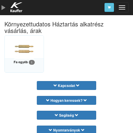
Környezettudatos Háztartás alkatrész
Szerszámkatalógus
vásárlás, árak
Kosár
Alkatrészek
Fa egyéb
1
Kapcsolat
Hogyan keressek?
Segítség
Nyomtatványok