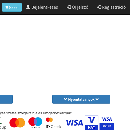
Bejelentkezés
Új jelszó
Regisztráció
(üres)
Nyomtatványok
yás fizetés szolgáltatója és elfogadott kártyák: