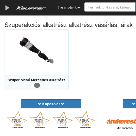
Termékek
Szuperakciós alkatrész alkatrész vásárlás, árak
Szerszámkatalógus
Kosár
Alkatrészek
Szuper olcsó Mercedes alkatrész
1
Kapcsolat
Árukereső