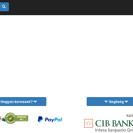
Hogyan keressek?
Segítség
Kárt