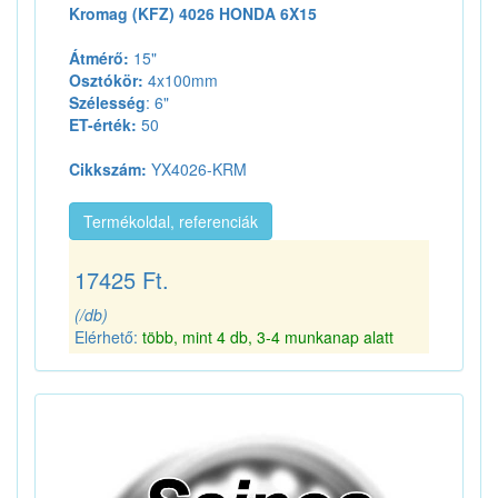
Kromag (KFZ) 4026 HONDA 6X15
Átmérő:
15"
Osztókör:
4x100mm
Szélesség
: 6"
ET-érték:
50
Cikkszám:
YX4026-KRM
Termékoldal, referenciák
17425 Ft.
(/db)
Elérhető:
több, mint 4 db, 3-4 munkanap alatt