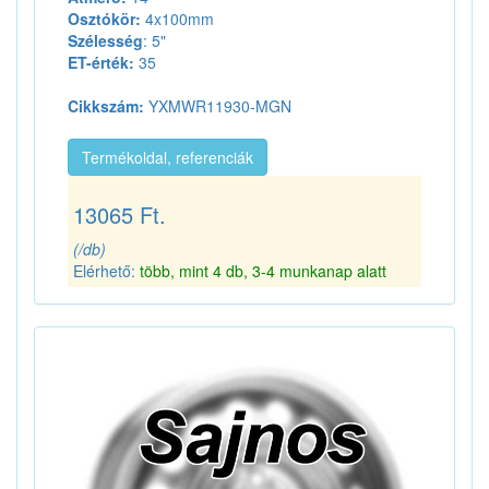
Osztókör:
4x100mm
Szélesség
: 5"
ET-érték:
35
Cikkszám:
YXMWR11930-MGN
Termékoldal, referenciák
13065 Ft.
(/db)
Elérhető:
több, mint 4 db, 3-4 munkanap alatt