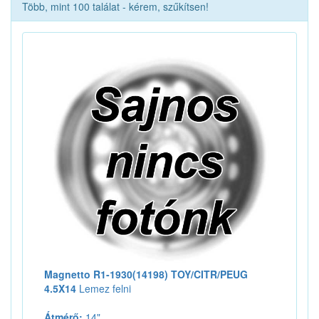
Több, mint 100 találat - kérem, szűkítsen!
Magnetto R1-1930(14198) TOY/CITR/PEUG
4.5X14
Lemez felni
Átmérő:
14"