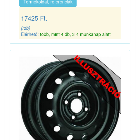
Termékoldal, referenciák
17425 Ft.
(/db)
Elérhető:
több, mint 4 db, 3-4 munkanap alatt