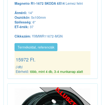
Magnetto R1-1672 SKODA 6X14
Lemez felni
Átmérő:
14"
Osztókör:
5x100mm
Szélesség
: 6"
ET-érték:
37
Cikkszám:
YXMWR11672-MGN
Termékoldal, referenciák
15972 Ft.
(/db)
Elérhető:
több, mint 4 db, 3-4 munkanap alatt