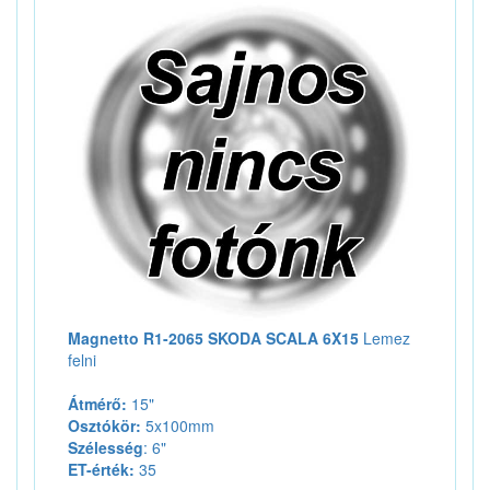
Magnetto R1-2065 SKODA SCALA 6X15
Lemez
felni
Átmérő:
15"
Osztókör:
5x100mm
Szélesség
: 6"
ET-érték:
35