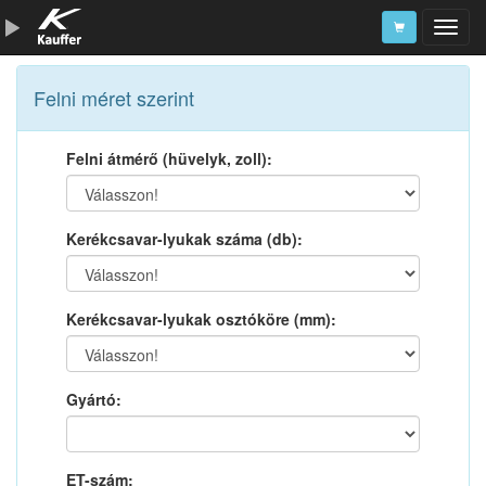
Szerszámkatalógus
Felni méret szerint
Kosár
Felni átmérő (hüvelyk, zoll):
Alkatrészek
Kerékcsavar-lyukak száma (db):
Kerékcsavar-lyukak osztóköre (mm):
Gyártó:
ET-szám: