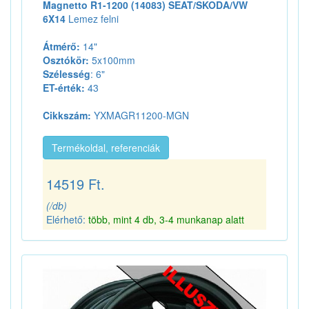
Magnetto R1-1200 (14083) SEAT/SKODA/VW
6X14
Lemez felni
Átmérő:
14"
Osztókör:
5x100mm
Szélesség
: 6"
ET-érték:
43
Cikkszám:
YXMAGR11200-MGN
Termékoldal, referenciák
14519 Ft.
(/db)
Elérhető:
több, mint 4 db, 3-4 munkanap alatt