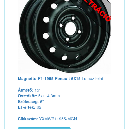
Magnetto R1-1955 Renault 6X15
Lemez felni
Átmérő:
15"
Osztókör:
5x114.3mm
Szélesség
: 6"
ET-érték:
35
Cikkszám:
YXMWR11955-MGN