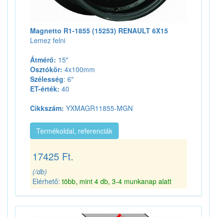
Magnetto R1-1855 (15253) RENAULT 6X15
Lemez felni
Átmérő:
15"
Osztókör:
4x100mm
Szélesség
: 6"
ET-érték:
40
Cikkszám:
YXMAGR11855-MGN
Termékoldal, referenciák
17425 Ft.
(/db)
Elérhető:
több, mint 4 db, 3-4 munkanap alatt