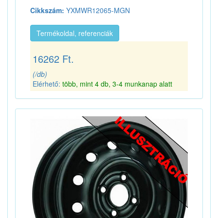
Cikkszám:
YXMWR12065-MGN
Termékoldal, referenciák
16262 Ft.
(/db)
Elérhető:
több, mint 4 db, 3-4 munkanap alatt