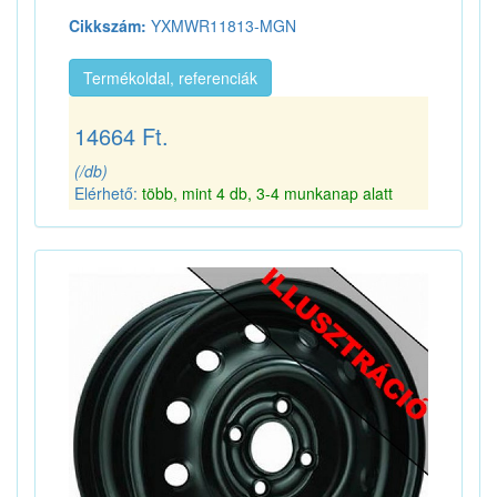
Cikkszám:
YXMWR11813-MGN
Termékoldal, referenciák
14664 Ft.
(/db)
Elérhető:
több, mint 4 db, 3-4 munkanap alatt