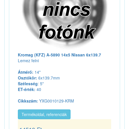
Kromag (KFZ) A-5890 14x5 Nissan 6x139.7
Lemez felni
Átmérő:
14"
Osztókör:
6x139.7mm
Szélesség
: 5"
ET-érték:
40
Cikkszám:
YXG0010129-KRM
Termékoldal, referenciák