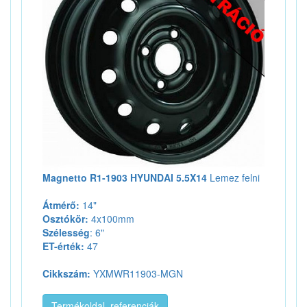
Magnetto R1-1903 HYUNDAI 5.5X14
Lemez felni
Átmérő:
14"
Osztókör:
4x100mm
Szélesség
: 6"
ET-érték:
47
Cikkszám:
YXMWR11903-MGN
Termékoldal, referenciák