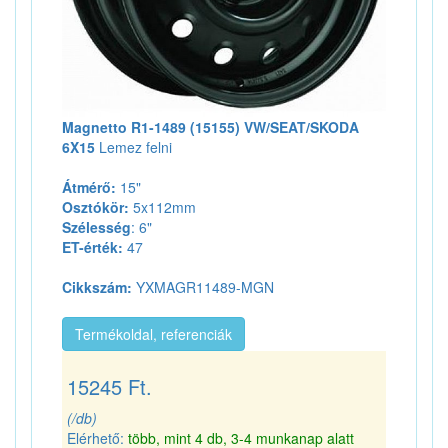
Magnetto R1-1489 (15155) VW/SEAT/SKODA
6X15
Lemez felni
Átmérő:
15"
Osztókör:
5x112mm
Szélesség
: 6"
ET-érték:
47
Cikkszám:
YXMAGR11489-MGN
Termékoldal, referenciák
15245 Ft.
(/db)
Elérhető:
több, mint 4 db, 3-4 munkanap alatt