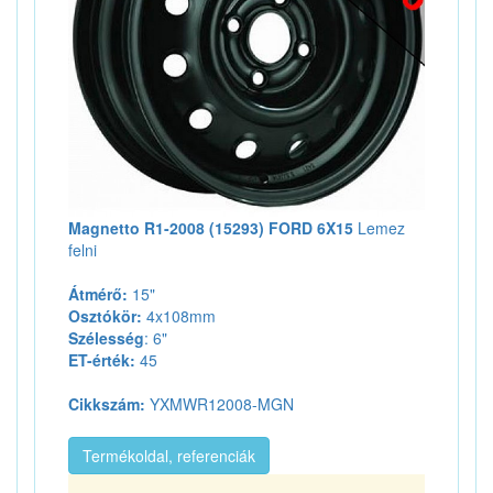
Magnetto R1-2008 (15293) FORD 6X15
Lemez
felni
Átmérő:
15"
Osztókör:
4x108mm
Szélesség
: 6"
ET-érték:
45
Cikkszám:
YXMWR12008-MGN
Termékoldal, referenciák