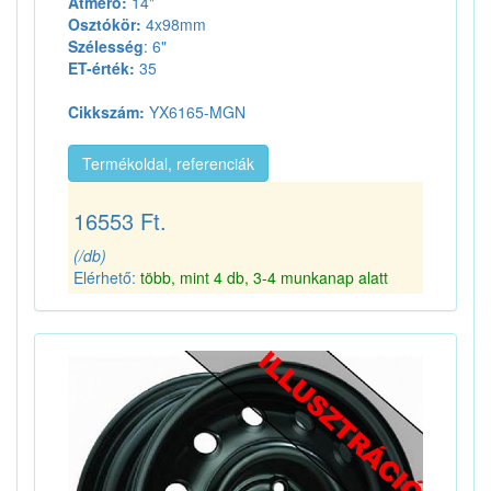
Átmérő:
14"
Osztókör:
4x98mm
Szélesség
: 6"
ET-érték:
35
Cikkszám:
YX6165-MGN
Termékoldal, referenciák
16553 Ft.
(/db)
Elérhető:
több, mint 4 db, 3-4 munkanap alatt