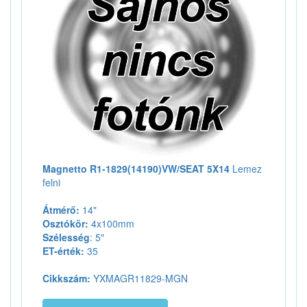
Magnetto R1-1829(14190)VW/SEAT 5X14
Lemez
felni
Átmérő:
14"
Osztókör:
4x100mm
Szélesség
: 5"
ET-érték:
35
Cikkszám:
YXMAGR11829-MGN