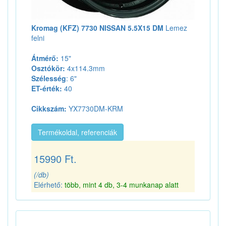
Kromag (KFZ) 7730 NISSAN 5.5X15 DM
Lemez
felni
Átmérő:
15"
Osztókör:
4x114.3mm
Szélesség
: 6"
ET-érték:
40
Cikkszám:
YX7730DM-KRM
Termékoldal, referenciák
15990 Ft.
(/db)
Elérhető:
több, mint 4 db, 3-4 munkanap alatt