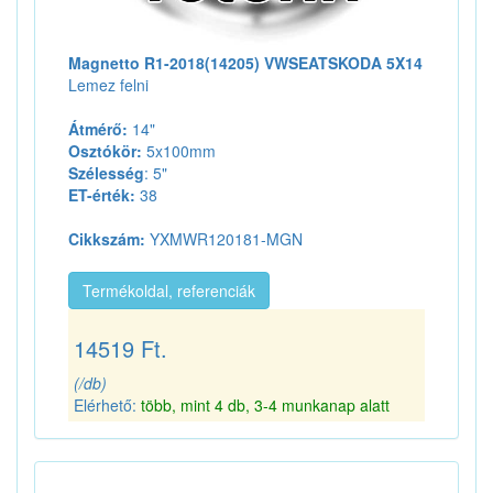
Magnetto R1-2018(14205) VWSEATSKODA 5X14
Lemez felni
Átmérő:
14"
Osztókör:
5x100mm
Szélesség
: 5"
ET-érték:
38
Cikkszám:
YXMWR120181-MGN
Termékoldal, referenciák
14519 Ft.
(/db)
Elérhető:
több, mint 4 db, 3-4 munkanap alatt