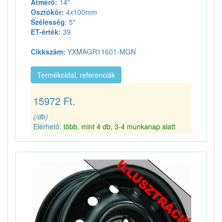
Átmérő:
14"
Osztókör:
4x100mm
Szélesség
: 5"
ET-érték:
39
Cikkszám:
YXMAGR11601-MGN
Termékoldal, referenciák
15972 Ft.
(/db)
Elérhető:
több, mint 4 db, 3-4 munkanap alatt