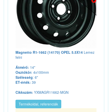
Magnetto R1-1662 (14170) OPEL 5.5X14
Lemez
felni
Átmérő:
14"
Osztókör:
4x100mm
Szélesség
: 6"
ET-érték:
39
Cikkszám:
YXMAGR11662-MGN
Termékoldal, referenciák