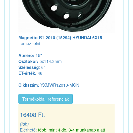
Magnetto R1-2010 (15294) HYUNDAI 6X15
Lemez felni
Átmérő:
15"
Osztókör:
5x114.3mm
Szélesség
: 6"
ET-érték:
46
Cikkszám:
YXMWR12010-MGN
Termékoldal, referenciák
16408 Ft.
(/db)
Elérhető:
több, mint 4 db, 3-4 munkanap alatt