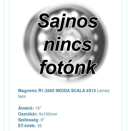
Magnetto R1-2065 SKODA SCALA 6X15
Lemez
felni
Átmérő:
15"
Osztókör:
5x100mm
Szélesség
: 6"
ET-érték:
35