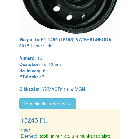
Magnetto R1-1489 (15155) VW/SEAT/SKODA
6X15
Lemez felni
Átmérő:
15"
Osztókör:
5x112mm
Szélesség
: 6"
ET-érték:
47
Cikkszám:
YXMAGR11489-MGN
Termékoldal, referenciák
15245 Ft.
(/db)
Elérhető:
több, mint 4 db, 3-4 munkanap alatt