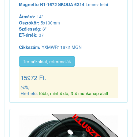
Magnetto R1-1672 SKODA 6X14
Lemez felni
Átmérő:
14"
Osztókör:
5x100mm
Szélesség
: 6"
ET-érték:
37
Cikkszám:
YXMWR11672-MGN
Termékoldal, referenciák
15972 Ft.
(/db)
Elérhető:
több, mint 4 db, 3-4 munkanap alatt