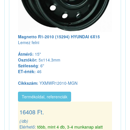
Magnetto R1-2010 (15294) HYUNDAI 6X15
Lemez felni
Átmérő:
15"
Osztókör:
5x114.3mm
Szélesség
: 6"
ET-érték:
46
Cikkszám:
YXMWR12010-MGN
Termékoldal, referenciák
16408 Ft.
(/db)
Elérhető:
több, mint 4 db, 3-4 munkanap alatt