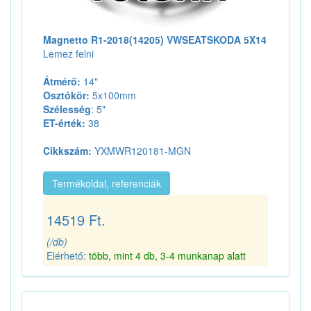
Magnetto R1-2018(14205) VWSEATSKODA 5X14
Lemez felni
Átmérő:
14"
Osztókör:
5x100mm
Szélesség
: 5"
ET-érték:
38
Cikkszám:
YXMWR120181-MGN
Termékoldal, referenciák
14519 Ft.
(/db)
Elérhető:
több, mint 4 db, 3-4 munkanap alatt