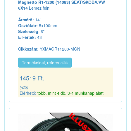
Magnetto R1-1200 (14083) SEAT/SKODA/VW
6X14
Lemez felni
Átmérő:
14"
Osztókör:
5x100mm
Szélesség
: 6"
ET-érték:
43
Cikkszám:
YXMAGR11200-MGN
Termékoldal, referenciák
14519 Ft.
(/db)
Elérhető:
több, mint 4 db, 3-4 munkanap alatt