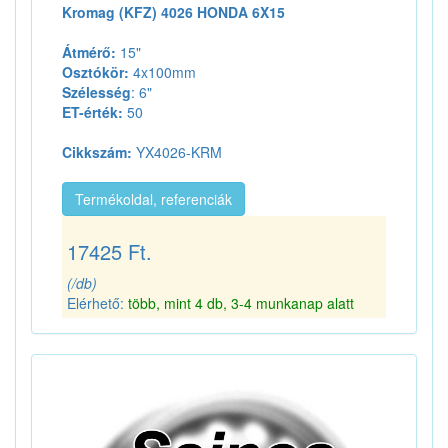
Kromag (KFZ) 4026 HONDA 6X15
Átmérő:
15"
Osztókör:
4x100mm
Szélesség
: 6"
ET-érték:
50
Cikkszám:
YX4026-KRM
Termékoldal, referenciák
17425 Ft.
(/db)
Elérhető:
több, mint 4 db, 3-4 munkanap alatt