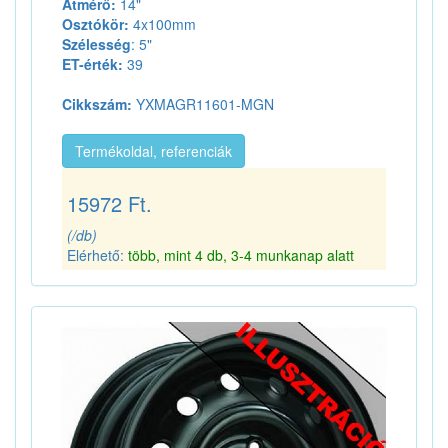
Átmérő:
14"
Osztókör:
4x100mm
Szélesség
: 5"
ET-érték:
39
Cikkszám:
YXMAGR11601-MGN
Termékoldal, referenciák
15972 Ft.
(/db)
Elérhető:
több, mint 4 db, 3-4 munkanap alatt