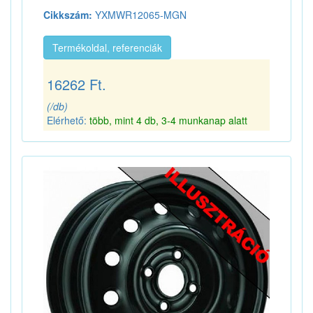
Cikkszám:
YXMWR12065-MGN
Termékoldal, referenciák
16262 Ft.
(/db)
Elérhető:
több, mint 4 db, 3-4 munkanap alatt