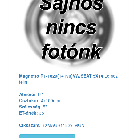
Magnetto R1-1829(14190)VW/SEAT 5X14
Lemez
felni
Átmérő:
14"
Osztókör:
4x100mm
Szélesség
: 5"
ET-érték:
35
Cikkszám:
YXMAGR11829-MGN