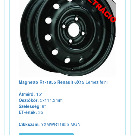
Magnetto R1-1955 Renault 6X15
Lemez felni
Átmérő:
15"
Osztókör:
5x114.3mm
Szélesség
: 6"
ET-érték:
35
Cikkszám:
YXMWR11955-MGN