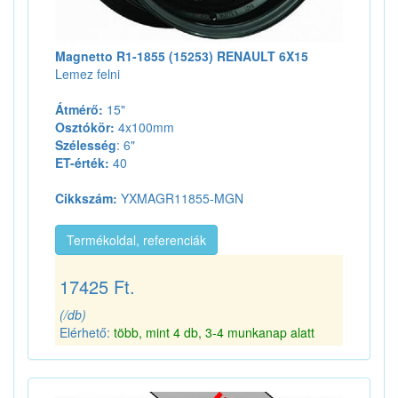
Magnetto R1-1855 (15253) RENAULT 6X15
Lemez felni
Átmérő:
15"
Osztókör:
4x100mm
Szélesség
: 6"
ET-érték:
40
Cikkszám:
YXMAGR11855-MGN
Termékoldal, referenciák
17425 Ft.
(/db)
Elérhető:
több, mint 4 db, 3-4 munkanap alatt