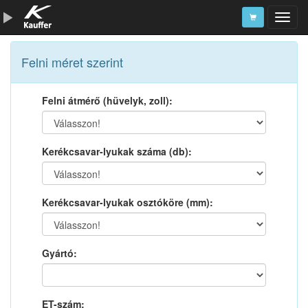
Szerszámkatalógus
Felni méret szerint
Kosár
Felni átmérő (hüvelyk, zoll):
Alkatrészek
Kerékcsavar-lyukak száma (db):
Kerékcsavar-lyukak osztóköre (mm):
Gyártó:
ET-szám: