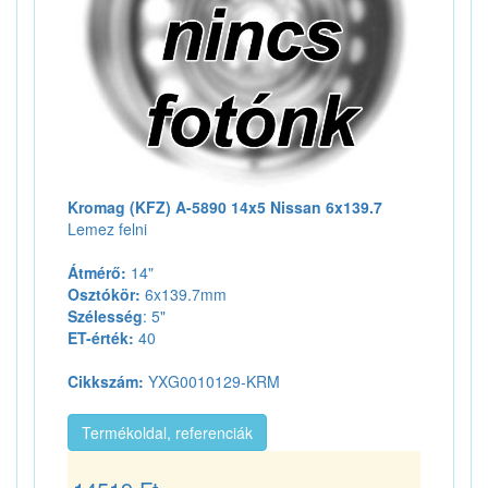
Kromag (KFZ) A-5890 14x5 Nissan 6x139.7
Lemez felni
Átmérő:
14"
Osztókör:
6x139.7mm
Szélesség
: 5"
ET-érték:
40
Cikkszám:
YXG0010129-KRM
Termékoldal, referenciák