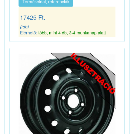
Termékoldal, referenciák
17425 Ft.
(/db)
Elérhető:
több, mint 4 db, 3-4 munkanap alatt