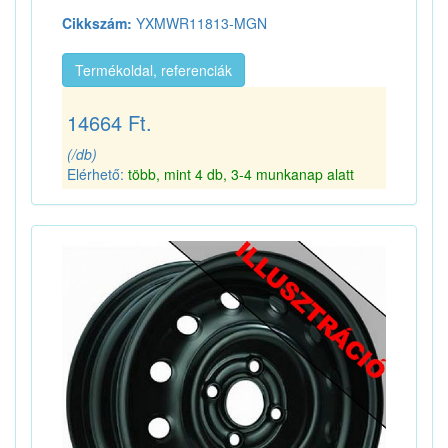
Cikkszám:
YXMWR11813-MGN
Termékoldal, referenciák
14664 Ft.
(/db)
Elérhető:
több, mint 4 db, 3-4 munkanap alatt