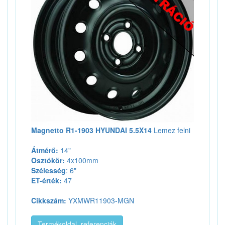
Magnetto R1-1903 HYUNDAI 5.5X14
Lemez felni
Átmérő:
14"
Osztókör:
4x100mm
Szélesség
: 6"
ET-érték:
47
Cikkszám:
YXMWR11903-MGN
Termékoldal, referenciák