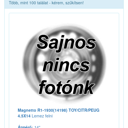
Több, mint 100 találat - kérem, szűkítsen!
Magnetto R1-1930(14198) TOY/CITR/PEUG
4.5X14
Lemez felni
Átmérő:
14"