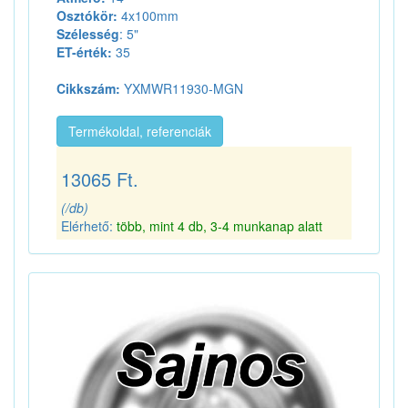
Osztókör:
4x100mm
Szélesség
: 5"
ET-érték:
35
Cikkszám:
YXMWR11930-MGN
Termékoldal, referenciák
13065 Ft.
(/db)
Elérhető:
több, mint 4 db, 3-4 munkanap alatt