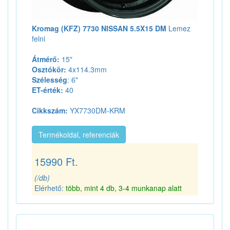
Kromag (KFZ) 7730 NISSAN 5.5X15 DM
Lemez
felni
Átmérő:
15"
Osztókör:
4x114.3mm
Szélesség
: 6"
ET-érték:
40
Cikkszám:
YX7730DM-KRM
Termékoldal, referenciák
15990 Ft.
(/db)
Elérhető:
több, mint 4 db, 3-4 munkanap alatt