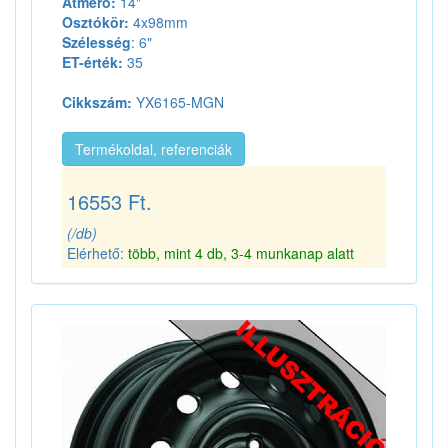
Átmérő:
14"
Osztókör:
4x98mm
Szélesség
: 6"
ET-érték:
35
Cikkszám:
YX6165-MGN
Termékoldal, referenciák
16553 Ft.
(/db)
Elérhető:
több, mint 4 db, 3-4 munkanap alatt