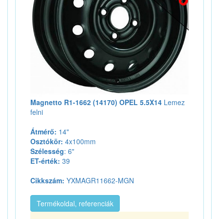
Magnetto R1-1662 (14170) OPEL 5.5X14
Lemez
felni
Átmérő:
14"
Osztókör:
4x100mm
Szélesség
: 6"
ET-érték:
39
Cikkszám:
YXMAGR11662-MGN
Termékoldal, referenciák