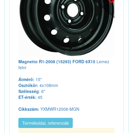
Magnetto R1-2008 (15293) FORD 6X15
Lemez
felni
Átmérő:
15"
Osztókör:
4x108mm
Szélesség
: 6"
ET-érték:
45
Cikkszám:
YXMWR12008-MGN
Termékoldal, referenciák