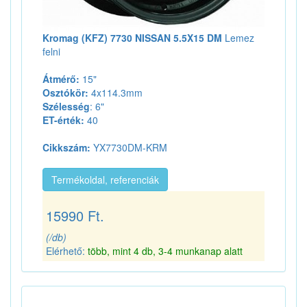
Kromag (KFZ) 7730 NISSAN 5.5X15 DM
Lemez
felni
Átmérő:
15"
Osztókör:
4x114.3mm
Szélesség
: 6"
ET-érték:
40
Cikkszám:
YX7730DM-KRM
Termékoldal, referenciák
15990 Ft.
(/db)
Elérhető:
több, mint 4 db, 3-4 munkanap alatt