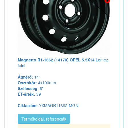
Magnetto R1-1662 (14170) OPEL 5.5X14
Lemez
felni
Átmérő:
14"
Osztókör:
4x100mm
Szélesség
: 6"
ET-érték:
39
Cikkszám:
YXMAGR11662-MGN
Termékoldal, referenciák