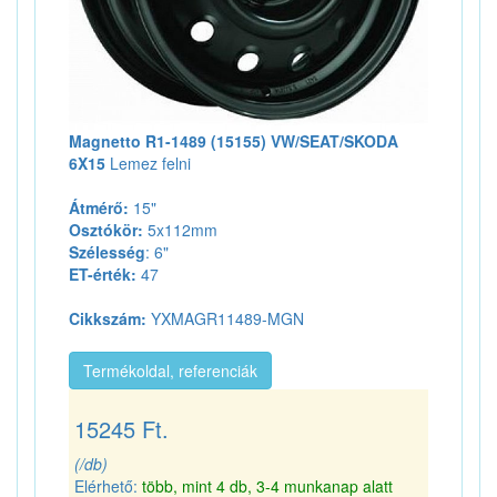
Magnetto R1-1489 (15155) VW/SEAT/SKODA
6X15
Lemez felni
Átmérő:
15"
Osztókör:
5x112mm
Szélesség
: 6"
ET-érték:
47
Cikkszám:
YXMAGR11489-MGN
Termékoldal, referenciák
15245 Ft.
(/db)
Elérhető:
több, mint 4 db, 3-4 munkanap alatt