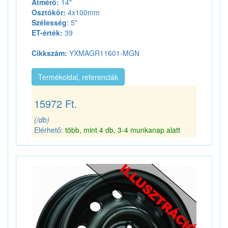
Átmérő:
14"
Osztókör:
4x100mm
Szélesség
: 5"
ET-érték:
39
Cikkszám:
YXMAGR11601-MGN
Termékoldal, referenciák
15972 Ft.
(/db)
Elérhető:
több, mint 4 db, 3-4 munkanap alatt