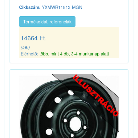
Cikkszám:
YXMWR11813-MGN
Termékoldal, referenciák
14664 Ft.
(/db)
Elérhető:
több, mint 4 db, 3-4 munkanap alatt