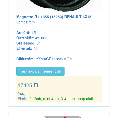
Magnetto R1-1855 (15253) RENAULT 6X15
Lemez felni
Átmérő:
15"
Osztókör:
4x100mm
Szélesség
: 6"
ET-érték:
40
Cikkszám:
YXMAGR11855-MGN
Termékoldal, referenciák
17425 Ft.
(/db)
Elérhető:
több, mint 4 db, 3-4 munkanap alatt