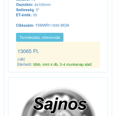
Osztókör:
4x100mm
Szélesség
: 5"
ET-érték:
35
Cikkszám:
YXMWR11930-MGN
Termékoldal, referenciák
13065 Ft.
(/db)
Elérhető:
több, mint 4 db, 3-4 munkanap alatt