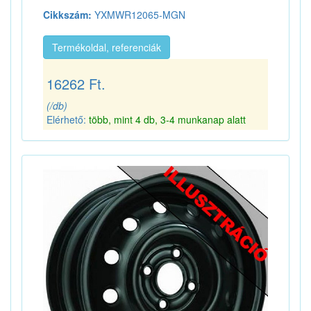
Cikkszám:
YXMWR12065-MGN
Termékoldal, referenciák
16262 Ft.
(/db)
Elérhető:
több, mint 4 db, 3-4 munkanap alatt