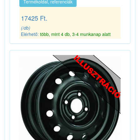
Termékoldal, referenciák
17425 Ft.
(/db)
Elérhető:
több, mint 4 db, 3-4 munkanap alatt