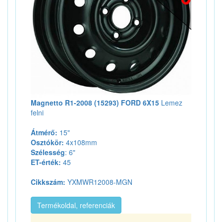
Magnetto R1-2008 (15293) FORD 6X15
Lemez
felni
Átmérő:
15"
Osztókör:
4x108mm
Szélesség
: 6"
ET-érték:
45
Cikkszám:
YXMWR12008-MGN
Termékoldal, referenciák