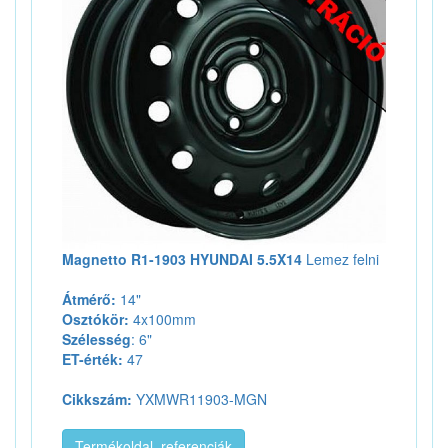
Magnetto R1-1903 HYUNDAI 5.5X14
Lemez felni
Átmérő:
14"
Osztókör:
4x100mm
Szélesség
: 6"
ET-érték:
47
Cikkszám:
YXMWR11903-MGN
Termékoldal, referenciák