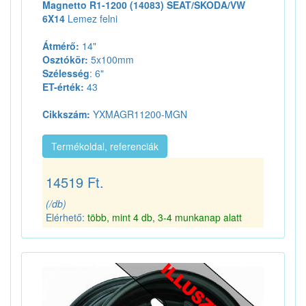
Magnetto R1-1200 (14083) SEAT/SKODA/VW
6X14
Lemez felni
Átmérő:
14"
Osztókör:
5x100mm
Szélesség
: 6"
ET-érték:
43
Cikkszám:
YXMAGR11200-MGN
Termékoldal, referenciák
14519 Ft.
(/db)
Elérhető:
több, mint 4 db, 3-4 munkanap alatt