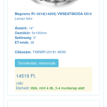
Magnetto R1-2018(14205) VWSEATSKODA 5X14
Lemez felni
Átmérő:
14"
Osztókör:
5x100mm
Szélesség
: 5"
ET-érték:
38
Cikkszám:
YXMWR120181-MGN
Termékoldal, referenciák
14519 Ft.
(/db)
Elérhető:
több, mint 4 db, 3-4 munkanap alatt