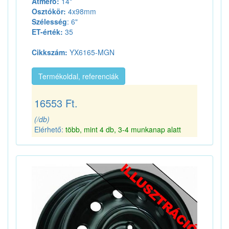
Átmérő:
14"
Osztókör:
4x98mm
Szélesség
: 6"
ET-érték:
35
Cikkszám:
YX6165-MGN
Termékoldal, referenciák
16553 Ft.
(/db)
Elérhető:
több, mint 4 db, 3-4 munkanap alatt