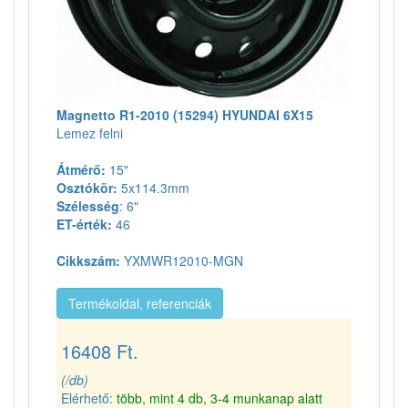
Magnetto R1-2010 (15294) HYUNDAI 6X15
Lemez felni
Átmérő:
15"
Osztókör:
5x114.3mm
Szélesség
: 6"
ET-érték:
46
Cikkszám:
YXMWR12010-MGN
Termékoldal, referenciák
16408 Ft.
(/db)
Elérhető:
több, mint 4 db, 3-4 munkanap alatt