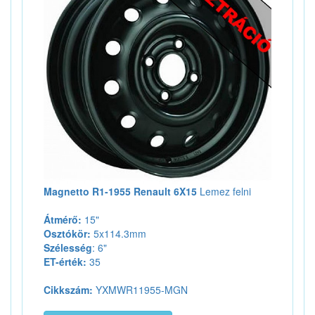
Magnetto R1-1955 Renault 6X15
Lemez felni
Átmérő:
15"
Osztókör:
5x114.3mm
Szélesség
: 6"
ET-érték:
35
Cikkszám:
YXMWR11955-MGN