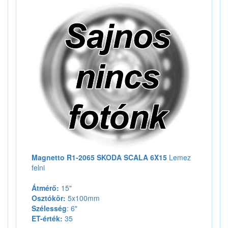
Magnetto R1-2065 SKODA SCALA 6X15
Lemez
felni
Átmérő:
15"
Osztókör:
5x100mm
Szélesség
: 6"
ET-érték:
35