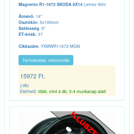
Magnetto R1-1672 SKODA 6X14
Lemez felni
Átmérő:
14"
Osztókör:
5x100mm
Szélesség
: 6"
ET-érték:
37
Cikkszám:
YXMWR11672-MGN
Termékoldal, referenciák
15972 Ft.
(/db)
Elérhető:
több, mint 4 db, 3-4 munkanap alatt