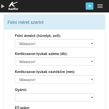
Szerszámkatalógus
Felni méret szerint
Kosár
Felni átmérő (hüvelyk, zoll):
Alkatrészek
Kerékcsavar-lyukak száma (db):
Kerékcsavar-lyukak osztóköre (mm):
Gyártó:
ET-szám: