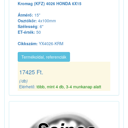
Kromag (KFZ) 4026 HONDA 6X15
Átmérő:
15"
Osztókör:
4x100mm
Szélesség
: 6"
ET-érték:
50
Cikkszám:
YX4026-KRM
Termékoldal, referenciák
17425 Ft.
(/db)
Elérhető:
több, mint 4 db, 3-4 munkanap alatt