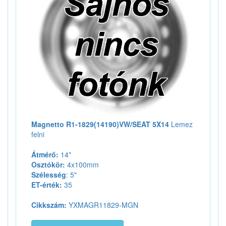
Magnetto R1-1829(14190)VW/SEAT 5X14
Lemez
felni
Átmérő:
14"
Osztókör:
4x100mm
Szélesség
: 5"
ET-érték:
35
Cikkszám:
YXMAGR11829-MGN