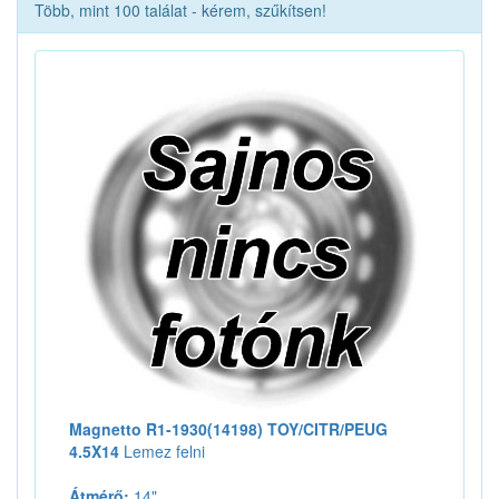
Több, mint 100 találat - kérem, szűkítsen!
Magnetto R1-1930(14198) TOY/CITR/PEUG
4.5X14
Lemez felni
Átmérő:
14"