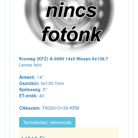
Kromag (KFZ) A-5890 14x5 Nissan 6x139.7
Lemez felni
Átmérő:
14"
Osztókör:
6x139.7mm
Szélesség
: 5"
ET-érték:
40
Cikkszám:
YXG0010129-KRM
Termékoldal, referenciák