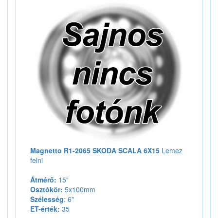
Magnetto R1-2065 SKODA SCALA 6X15
Lemez
felni
Átmérő:
15"
Osztókör:
5x100mm
Szélesség
: 6"
ET-érték:
35