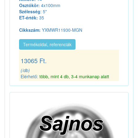
Osztókör:
4x100mm
Szélesség
: 5"
ET-érték:
35
Cikkszám:
YXMWR11930-MGN
Termékoldal, referenciák
13065 Ft.
(/db)
Elérhető:
több, mint 4 db, 3-4 munkanap alatt