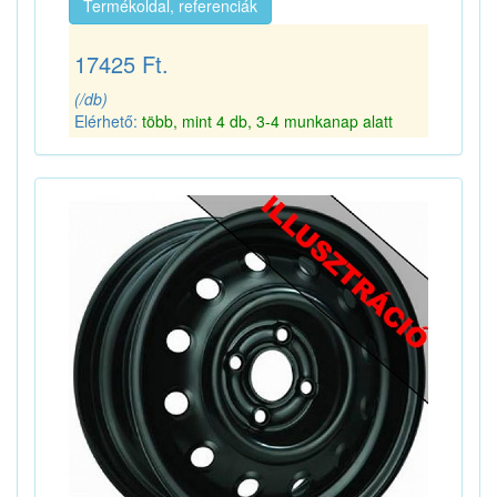
Termékoldal, referenciák
17425 Ft.
(/db)
Elérhető:
több, mint 4 db, 3-4 munkanap alatt