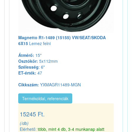
Magnetto R1-1489 (15155) VW/SEAT/SKODA
6X15
Lemez felni
Átmérő:
15"
Osztókör:
5x112mm
Szélesség
: 6"
ET-érték:
47
Cikkszám:
YXMAGR11489-MGN
Termékoldal, referenciák
15245 Ft.
(/db)
Elérhető:
több, mint 4 db, 3-4 munkanap alatt