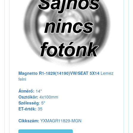
Magnetto R1-1829(14190)VW/SEAT 5X14
Lemez
felni
Átmérő:
14"
Osztókör:
4x100mm
Szélesség
: 5"
ET-érték:
35
Cikkszám:
YXMAGR11829-MGN