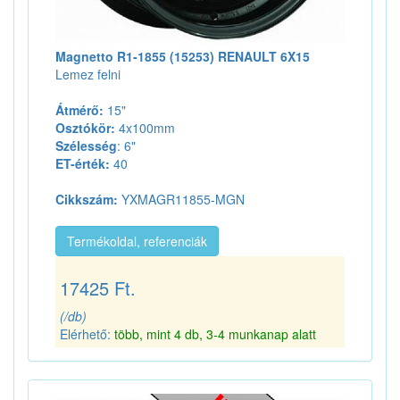
Magnetto R1-1855 (15253) RENAULT 6X15
Lemez felni
Átmérő:
15"
Osztókör:
4x100mm
Szélesség
: 6"
ET-érték:
40
Cikkszám:
YXMAGR11855-MGN
Termékoldal, referenciák
17425 Ft.
(/db)
Elérhető:
több, mint 4 db, 3-4 munkanap alatt