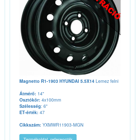
Magnetto R1-1903 HYUNDAI 5.5X14
Lemez felni
Átmérő:
14"
Osztókör:
4x100mm
Szélesség
: 6"
ET-érték:
47
Cikkszám:
YXMWR11903-MGN
Termékoldal, referenciák