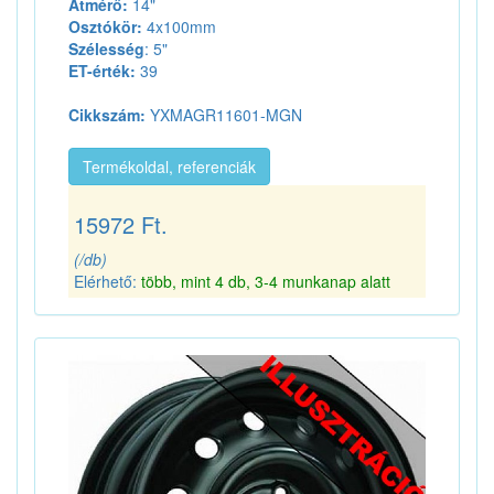
Átmérő:
14"
Osztókör:
4x100mm
Szélesség
: 5"
ET-érték:
39
Cikkszám:
YXMAGR11601-MGN
Termékoldal, referenciák
15972 Ft.
(/db)
Elérhető:
több, mint 4 db, 3-4 munkanap alatt