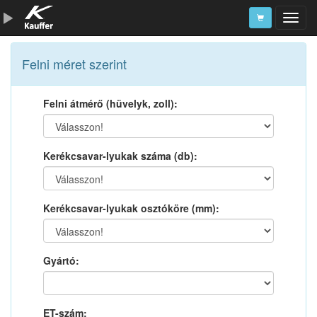
Szerszámkatalógus
Felni méret szerint
Kosár
Felni átmérő (hüvelyk, zoll):
Alkatrészek
Kerékcsavar-lyukak száma (db):
Kerékcsavar-lyukak osztóköre (mm):
Gyártó:
ET-szám: