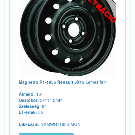
Magnetto R1-1955 Renault 6X15
Lemez felni
Átmérő:
15"
Osztókör:
5x114.3mm
Szélesség
: 6"
ET-érték:
35
Cikkszám:
YXMWR11955-MGN