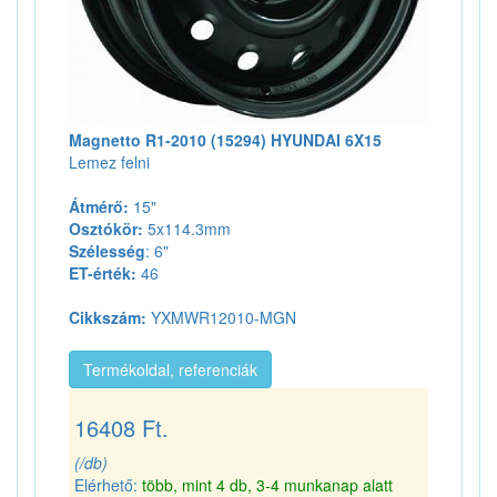
Magnetto R1-2010 (15294) HYUNDAI 6X15
Lemez felni
Átmérő:
15"
Osztókör:
5x114.3mm
Szélesség
: 6"
ET-érték:
46
Cikkszám:
YXMWR12010-MGN
Termékoldal, referenciák
16408 Ft.
(/db)
Elérhető:
több, mint 4 db, 3-4 munkanap alatt