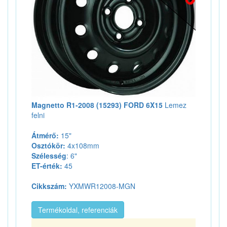
Magnetto R1-2008 (15293) FORD 6X15
Lemez
felni
Átmérő:
15"
Osztókör:
4x108mm
Szélesség
: 6"
ET-érték:
45
Cikkszám:
YXMWR12008-MGN
Termékoldal, referenciák