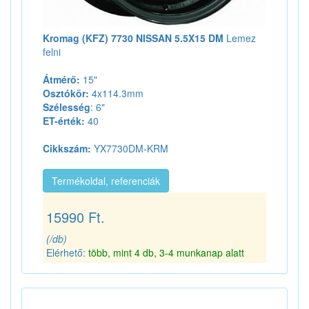
Kromag (KFZ) 7730 NISSAN 5.5X15 DM
Lemez
felni
Átmérő:
15"
Osztókör:
4x114.3mm
Szélesség
: 6"
ET-érték:
40
Cikkszám:
YX7730DM-KRM
Termékoldal, referenciák
15990 Ft.
(/db)
Elérhető:
több, mint 4 db, 3-4 munkanap alatt