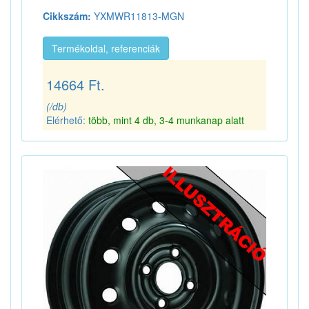
Cikkszám:
YXMWR11813-MGN
Termékoldal, referenciák
14664 Ft.
(/db)
Elérhető:
több, mint 4 db, 3-4 munkanap alatt