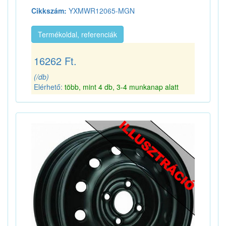
Cikkszám:
YXMWR12065-MGN
Termékoldal, referenciák
16262 Ft.
(/db)
Elérhető:
több, mint 4 db, 3-4 munkanap alatt