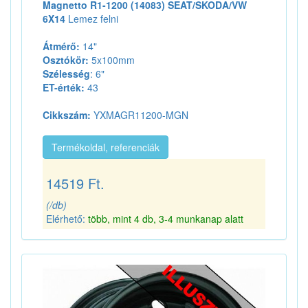
Magnetto R1-1200 (14083) SEAT/SKODA/VW
6X14
Lemez felni
Átmérő:
14"
Osztókör:
5x100mm
Szélesség
: 6"
ET-érték:
43
Cikkszám:
YXMAGR11200-MGN
Termékoldal, referenciák
14519 Ft.
(/db)
Elérhető:
több, mint 4 db, 3-4 munkanap alatt