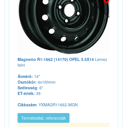
Magnetto R1-1662 (14170) OPEL 5.5X14
Lemez
felni
Átmérő:
14"
Osztókör:
4x100mm
Szélesség
: 6"
ET-érték:
39
Cikkszám:
YXMAGR11662-MGN
Termékoldal, referenciák