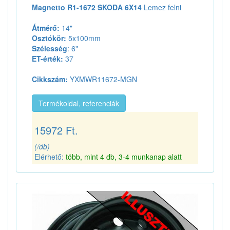
Magnetto R1-1672 SKODA 6X14
Lemez felni
Átmérő:
14"
Osztókör:
5x100mm
Szélesség
: 6"
ET-érték:
37
Cikkszám:
YXMWR11672-MGN
Termékoldal, referenciák
15972 Ft.
(/db)
Elérhető:
több, mint 4 db, 3-4 munkanap alatt