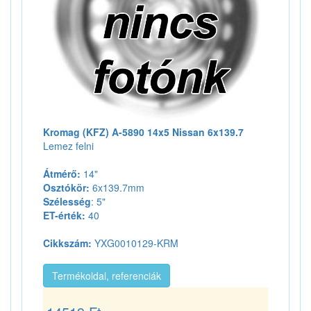
Kromag (KFZ) A-5890 14x5 Nissan 6x139.7
Lemez felni
Átmérő:
14"
Osztókör:
6x139.7mm
Szélesség
: 5"
ET-érték:
40
Cikkszám:
YXG0010129-KRM
Termékoldal, referenciák