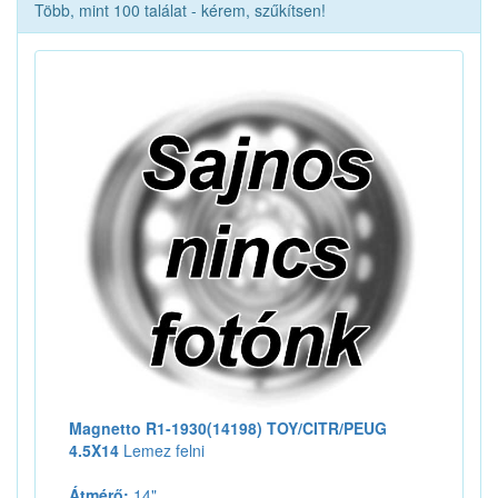
Több, mint 100 találat - kérem, szűkítsen!
Magnetto R1-1930(14198) TOY/CITR/PEUG
4.5X14
Lemez felni
Átmérő:
14"