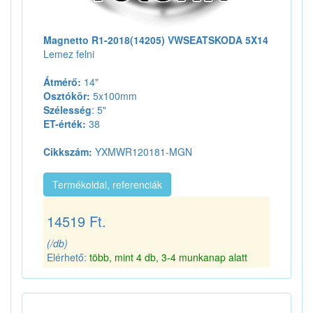
Magnetto R1-2018(14205) VWSEATSKODA 5X14
Lemez felni
Átmérő:
14"
Osztókör:
5x100mm
Szélesség
: 5"
ET-érték:
38
Cikkszám:
YXMWR120181-MGN
Termékoldal, referenciák
14519 Ft.
(/db)
Elérhető:
több, mint 4 db, 3-4 munkanap alatt