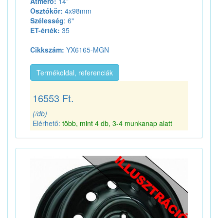
Átmérő:
14"
Osztókör:
4x98mm
Szélesség
: 6"
ET-érték:
35
Cikkszám:
YX6165-MGN
Termékoldal, referenciák
16553 Ft.
(/db)
Elérhető:
több, mint 4 db, 3-4 munkanap alatt