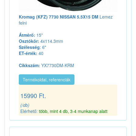
Kromag (KFZ) 7730 NISSAN 5.5X15 DM
Lemez
felni
Átmérő:
15"
Osztókör:
4x114.3mm
Szélesség
: 6"
ET-érték:
40
Cikkszám:
YX7730DM-KRM
Termékoldal, referenciák
15990 Ft.
(/db)
Elérhető:
több, mint 4 db, 3-4 munkanap alatt