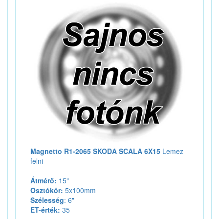
Magnetto R1-2065 SKODA SCALA 6X15
Lemez
felni
Átmérő:
15"
Osztókör:
5x100mm
Szélesség
: 6"
ET-érték:
35