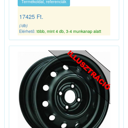
Termékoldal, referenciák
17425 Ft.
(/db)
Elérhető:
több, mint 4 db, 3-4 munkanap alatt