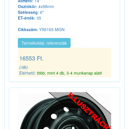
Átmérő:
14"
Osztókör:
4x98mm
Szélesség
: 6"
ET-érték:
35
Cikkszám:
YX6165-MGN
Termékoldal, referenciák
16553 Ft.
(/db)
Elérhető:
több, mint 4 db, 3-4 munkanap alatt