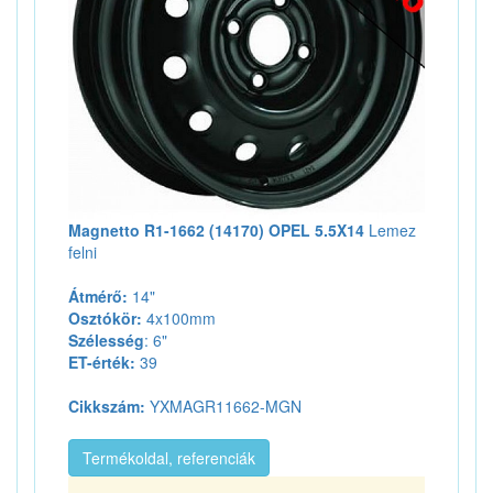
Magnetto R1-1662 (14170) OPEL 5.5X14
Lemez
felni
Átmérő:
14"
Osztókör:
4x100mm
Szélesség
: 6"
ET-érték:
39
Cikkszám:
YXMAGR11662-MGN
Termékoldal, referenciák