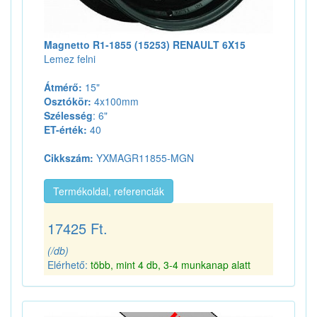
Magnetto R1-1855 (15253) RENAULT 6X15
Lemez felni
Átmérő:
15"
Osztókör:
4x100mm
Szélesség
: 6"
ET-érték:
40
Cikkszám:
YXMAGR11855-MGN
Termékoldal, referenciák
17425 Ft.
(/db)
Elérhető:
több, mint 4 db, 3-4 munkanap alatt