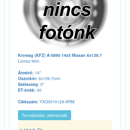
Kromag (KFZ) A-5890 14x5 Nissan 6x139.7
Lemez felni
Átmérő:
14"
Osztókör:
6x139.7mm
Szélesség
: 5"
ET-érték:
40
Cikkszám:
YXG0010129-KRM
Termékoldal, referenciák