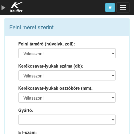
Szerszámkatalógus
Felni méret szerint
Kosár
Felni átmérő (hüvelyk, zoll):
Alkatrészek
Kerékcsavar-lyukak száma (db):
Kerékcsavar-lyukak osztóköre (mm):
Gyártó:
ET-szám: