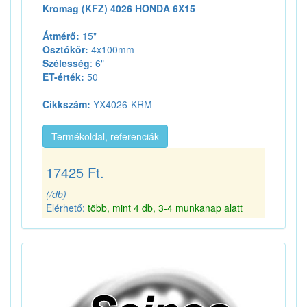
Kromag (KFZ) 4026 HONDA 6X15
Átmérő:
15"
Osztókör:
4x100mm
Szélesség
: 6"
ET-érték:
50
Cikkszám:
YX4026-KRM
Termékoldal, referenciák
17425 Ft.
(/db)
Elérhető:
több, mint 4 db, 3-4 munkanap alatt