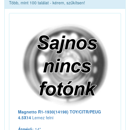
Több, mint 100 találat - kérem, szűkítsen!
Magnetto R1-1930(14198) TOY/CITR/PEUG
4.5X14
Lemez felni
Átmérő:
14"