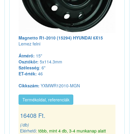
Magnetto R1-2010 (15294) HYUNDAI 6X15
Lemez felni
Átmérő:
15"
Osztókör:
5x114.3mm
Szélesség
: 6"
ET-érték:
46
Cikkszám:
YXMWR12010-MGN
Termékoldal, referenciák
16408 Ft.
(/db)
Elérhető:
több, mint 4 db, 3-4 munkanap alatt