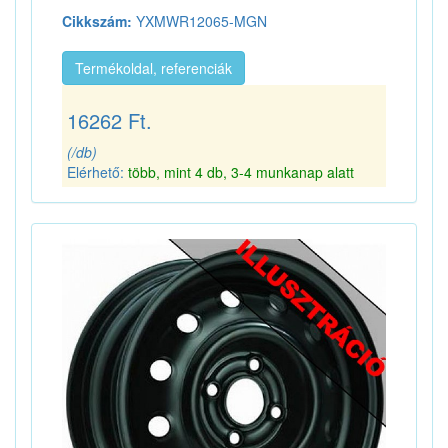
Cikkszám:
YXMWR12065-MGN
Termékoldal, referenciák
16262 Ft.
(/db)
Elérhető:
több, mint 4 db, 3-4 munkanap alatt