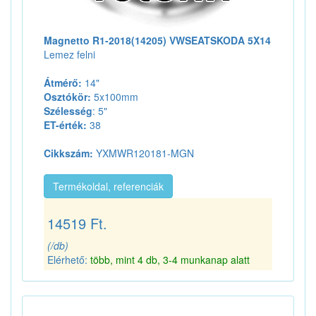
Magnetto R1-2018(14205) VWSEATSKODA 5X14
Lemez felni
Átmérő:
14"
Osztókör:
5x100mm
Szélesség
: 5"
ET-érték:
38
Cikkszám:
YXMWR120181-MGN
Termékoldal, referenciák
14519 Ft.
(/db)
Elérhető:
több, mint 4 db, 3-4 munkanap alatt