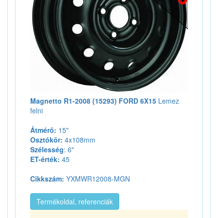
Magnetto R1-2008 (15293) FORD 6X15
Lemez
felni
Átmérő:
15"
Osztókör:
4x108mm
Szélesség
: 6"
ET-érték:
45
Cikkszám:
YXMWR12008-MGN
Termékoldal, referenciák