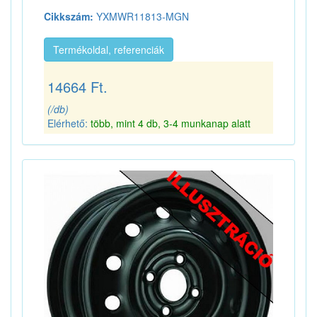
Cikkszám:
YXMWR11813-MGN
Termékoldal, referenciák
14664 Ft.
(/db)
Elérhető:
több, mint 4 db, 3-4 munkanap alatt