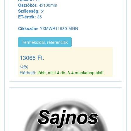
Osztókör:
4x100mm
Szélesség
: 5"
ET-érték:
35
Cikkszám:
YXMWR11930-MGN
Termékoldal, referenciák
13065 Ft.
(/db)
Elérhető:
több, mint 4 db, 3-4 munkanap alatt