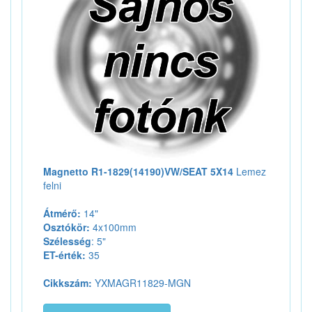
Magnetto R1-1829(14190)VW/SEAT 5X14
Lemez
felni
Átmérő:
14"
Osztókör:
4x100mm
Szélesség
: 5"
ET-érték:
35
Cikkszám:
YXMAGR11829-MGN