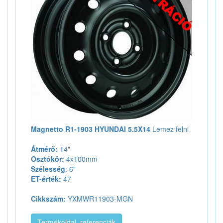
Magnetto R1-1903 HYUNDAI 5.5X14
Lemez felni
Átmérő:
14"
Osztókör:
4x100mm
Szélesség
: 6"
ET-érték:
47
Cikkszám:
YXMWR11903-MGN
Termékoldal, referenciák