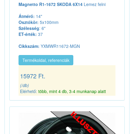
Magnetto R1-1672 SKODA 6X14
Lemez felni
Átmérő:
14"
Osztókör:
5x100mm
Szélesség
: 6"
ET-érték:
37
Cikkszám:
YXMWR11672-MGN
Termékoldal, referenciák
15972 Ft.
(/db)
Elérhető:
több, mint 4 db, 3-4 munkanap alatt