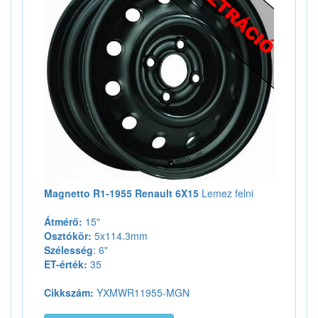
Magnetto R1-1955 Renault 6X15
Lemez felni
Átmérő:
15"
Osztókör:
5x114.3mm
Szélesség
: 6"
ET-érték:
35
Cikkszám:
YXMWR11955-MGN