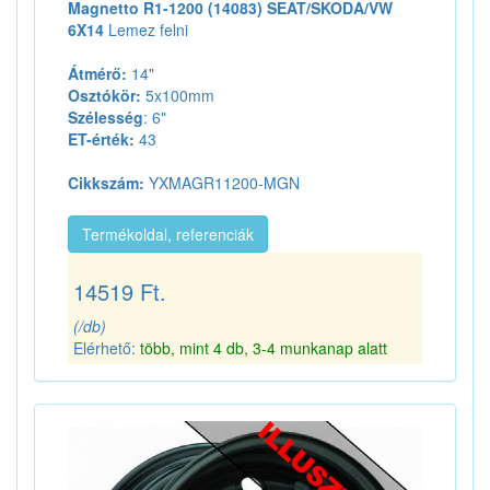
Magnetto R1-1200 (14083) SEAT/SKODA/VW
6X14
Lemez felni
Átmérő:
14"
Osztókör:
5x100mm
Szélesség
: 6"
ET-érték:
43
Cikkszám:
YXMAGR11200-MGN
Termékoldal, referenciák
14519 Ft.
(/db)
Elérhető:
több, mint 4 db, 3-4 munkanap alatt