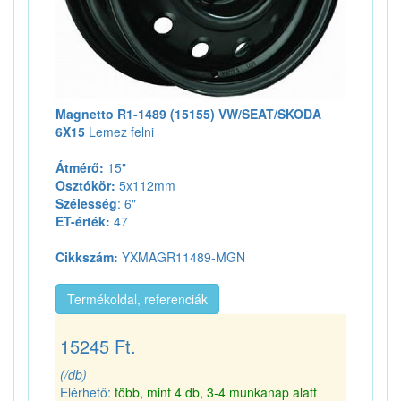
Magnetto R1-1489 (15155) VW/SEAT/SKODA
6X15
Lemez felni
Átmérő:
15"
Osztókör:
5x112mm
Szélesség
: 6"
ET-érték:
47
Cikkszám:
YXMAGR11489-MGN
Termékoldal, referenciák
15245 Ft.
(/db)
Elérhető:
több, mint 4 db, 3-4 munkanap alatt