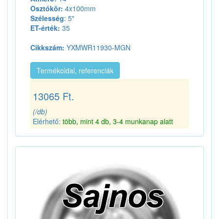
Osztókör:
4x100mm
Szélesség
: 5"
ET-érték:
35
Cikkszám:
YXMWR11930-MGN
Termékoldal, referenciák
13065 Ft.
(/db)
Elérhető:
több, mint 4 db, 3-4 munkanap alatt