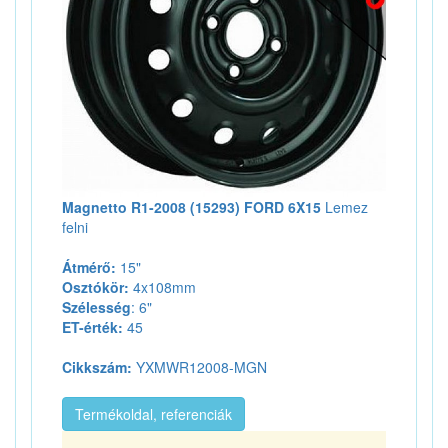
Magnetto R1-2008 (15293) FORD 6X15
Lemez
felni
Átmérő:
15"
Osztókör:
4x108mm
Szélesség
: 6"
ET-érték:
45
Cikkszám:
YXMWR12008-MGN
Termékoldal, referenciák