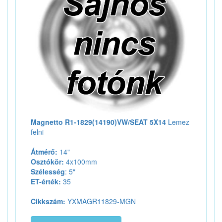
Magnetto R1-1829(14190)VW/SEAT 5X14
Lemez
felni
Átmérő:
14"
Osztókör:
4x100mm
Szélesség
: 5"
ET-érték:
35
Cikkszám:
YXMAGR11829-MGN