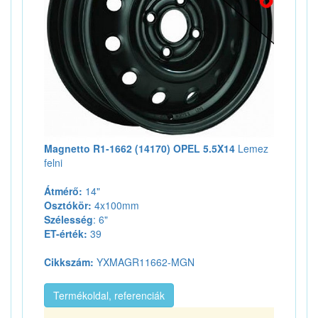
Magnetto R1-1662 (14170) OPEL 5.5X14
Lemez
felni
Átmérő:
14"
Osztókör:
4x100mm
Szélesség
: 6"
ET-érték:
39
Cikkszám:
YXMAGR11662-MGN
Termékoldal, referenciák