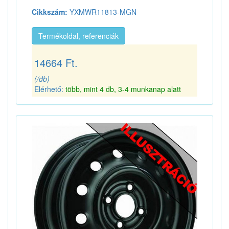
Cikkszám:
YXMWR11813-MGN
Termékoldal, referenciák
14664 Ft.
(/db)
Elérhető:
több, mint 4 db, 3-4 munkanap alatt