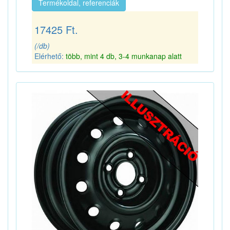
Termékoldal, referenciák
17425 Ft.
(/db)
Elérhető:
több, mint 4 db, 3-4 munkanap alatt