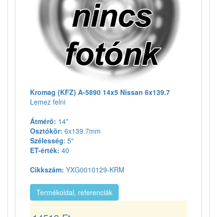
Kromag (KFZ) A-5890 14x5 Nissan 6x139.7
Lemez felni
Átmérő:
14"
Osztókör:
6x139.7mm
Szélesség
: 5"
ET-érték:
40
Cikkszám:
YXG0010129-KRM
Termékoldal, referenciák