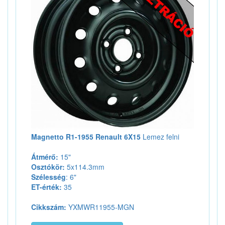
Magnetto R1-1955 Renault 6X15
Lemez felni
Átmérő:
15"
Osztókör:
5x114.3mm
Szélesség
: 6"
ET-érték:
35
Cikkszám:
YXMWR11955-MGN