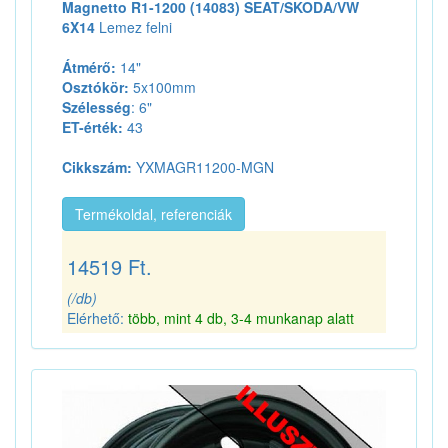
Magnetto R1-1200 (14083) SEAT/SKODA/VW
6X14
Lemez felni
Átmérő:
14"
Osztókör:
5x100mm
Szélesség
: 6"
ET-érték:
43
Cikkszám:
YXMAGR11200-MGN
Termékoldal, referenciák
14519 Ft.
(/db)
Elérhető:
több, mint 4 db, 3-4 munkanap alatt