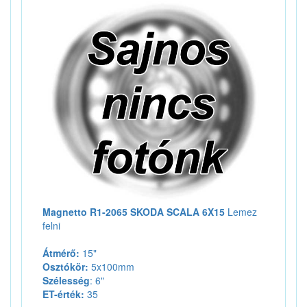
Magnetto R1-2065 SKODA SCALA 6X15
Lemez
felni
Átmérő:
15"
Osztókör:
5x100mm
Szélesség
: 6"
ET-érték:
35