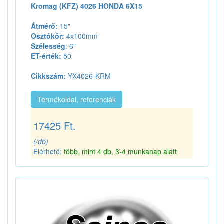
Kromag (KFZ) 4026 HONDA 6X15
Átmérő:
15"
Osztókör:
4x100mm
Szélesség
: 6"
ET-érték:
50
Cikkszám:
YX4026-KRM
Termékoldal, referenciák
17425 Ft.
(/db)
Elérhető:
több, mint 4 db, 3-4 munkanap alatt