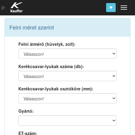
Szerszámkatalógus
Felni méret szerint
Kosár
Felni átmérő (hüvelyk, zoll):
Alkatrészek
Kerékcsavar-lyukak száma (db):
Kerékcsavar-lyukak osztóköre (mm):
Gyártó:
ET-szám: