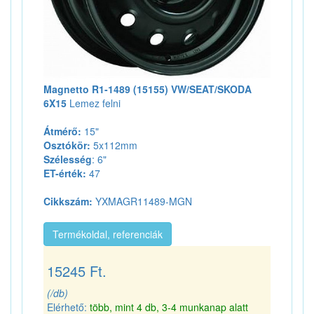
Magnetto R1-1489 (15155) VW/SEAT/SKODA
6X15
Lemez felni
Átmérő:
15"
Osztókör:
5x112mm
Szélesség
: 6"
ET-érték:
47
Cikkszám:
YXMAGR11489-MGN
Termékoldal, referenciák
15245 Ft.
(/db)
Elérhető:
több, mint 4 db, 3-4 munkanap alatt