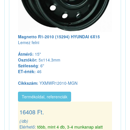
Magnetto R1-2010 (15294) HYUNDAI 6X15
Lemez felni
Átmérő:
15"
Osztókör:
5x114.3mm
Szélesség
: 6"
ET-érték:
46
Cikkszám:
YXMWR12010-MGN
Termékoldal, referenciák
16408 Ft.
(/db)
Elérhető:
több, mint 4 db, 3-4 munkanap alatt