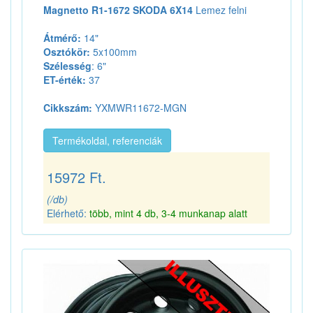
Magnetto R1-1672 SKODA 6X14
Lemez felni
Átmérő:
14"
Osztókör:
5x100mm
Szélesség
: 6"
ET-érték:
37
Cikkszám:
YXMWR11672-MGN
Termékoldal, referenciák
15972 Ft.
(/db)
Elérhető:
több, mint 4 db, 3-4 munkanap alatt