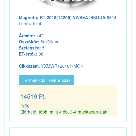
Magnetto R1-2018(14205) VWSEATSKODA 5X14
Lemez felni
Átmérő:
14"
Osztókör:
5x100mm
Szélesség
: 5"
ET-érték:
38
Cikkszám:
YXMWR120181-MGN
Termékoldal, referenciák
14519 Ft.
(/db)
Elérhető:
több, mint 4 db, 3-4 munkanap alatt