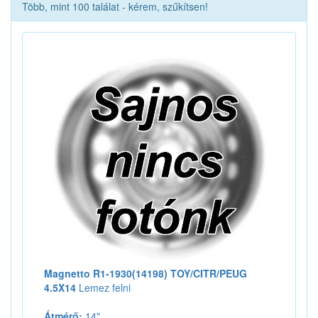
Több, mint 100 találat - kérem, szűkítsen!
Magnetto R1-1930(14198) TOY/CITR/PEUG
4.5X14
Lemez felni
Átmérő:
14"