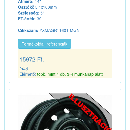
Átmérő:
14"
Osztókör:
4x100mm
Szélesség
: 5"
ET-érték:
39
Cikkszám:
YXMAGR11601-MGN
Termékoldal, referenciák
15972 Ft.
(/db)
Elérhető:
több, mint 4 db, 3-4 munkanap alatt