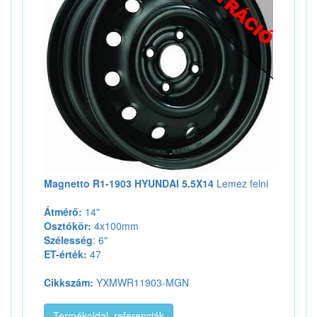
Magnetto R1-1903 HYUNDAI 5.5X14
Lemez felni
Átmérő:
14"
Osztókör:
4x100mm
Szélesség
: 6"
ET-érték:
47
Cikkszám:
YXMWR11903-MGN
Termékoldal, referenciák