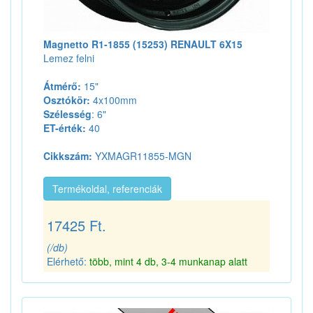
Magnetto R1-1855 (15253) RENAULT 6X15
Lemez felni
Átmérő:
15"
Osztókör:
4x100mm
Szélesség
: 6"
ET-érték:
40
Cikkszám:
YXMAGR11855-MGN
Termékoldal, referenciák
17425 Ft.
(/db)
Elérhető:
több, mint 4 db, 3-4 munkanap alatt