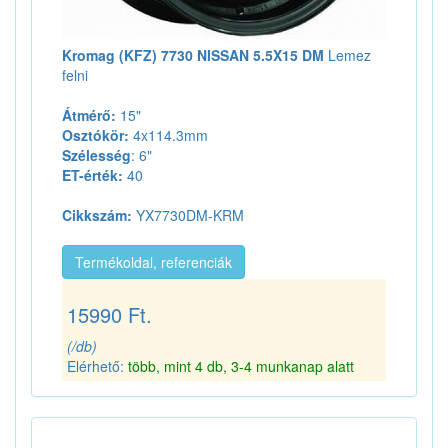
Kromag (KFZ) 7730 NISSAN 5.5X15 DM
Lemez
felni
Átmérő:
15"
Osztókör:
4x114.3mm
Szélesség
: 6"
ET-érték:
40
Cikkszám:
YX7730DM-KRM
Termékoldal, referenciák
15990 Ft.
(/db)
Elérhető:
több, mint 4 db, 3-4 munkanap alatt