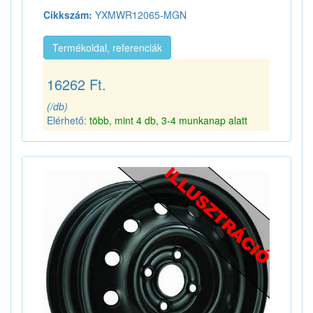
Cikkszám:
YXMWR12065-MGN
Termékoldal, referenciák
16262 Ft.
(/db)
Elérhető:
több, mint 4 db, 3-4 munkanap alatt