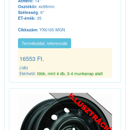
Átmérő:
14"
Osztókör:
4x98mm
Szélesség
: 6"
ET-érték:
35
Cikkszám:
YX6165-MGN
Termékoldal, referenciák
16553 Ft.
(/db)
Elérhető:
több, mint 4 db, 3-4 munkanap alatt