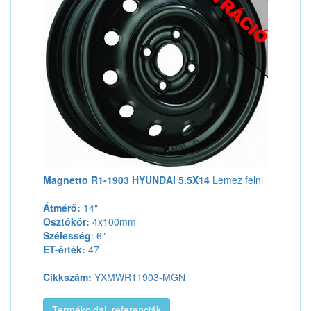
Magnetto R1-1903 HYUNDAI 5.5X14
Lemez felni
Átmérő:
14"
Osztókör:
4x100mm
Szélesség
: 6"
ET-érték:
47
Cikkszám:
YXMWR11903-MGN
Termékoldal, referenciák