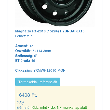
Magnetto R1-2010 (15294) HYUNDAI 6X15
Lemez felni
Átmérő:
15"
Osztókör:
5x114.3mm
Szélesség
: 6"
ET-érték:
46
Cikkszám:
YXMWR12010-MGN
Termékoldal, referenciák
16408 Ft.
(/db)
Elérhető:
több, mint 4 db, 3-4 munkanap alatt