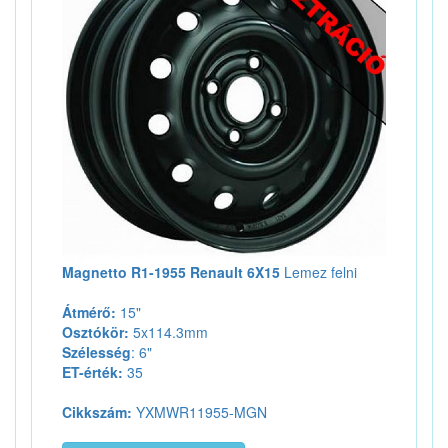
Magnetto R1-1955 Renault 6X15
Lemez felni
Átmérő:
15"
Osztókör:
5x114.3mm
Szélesség
: 6"
ET-érték:
35
Cikkszám:
YXMWR11955-MGN