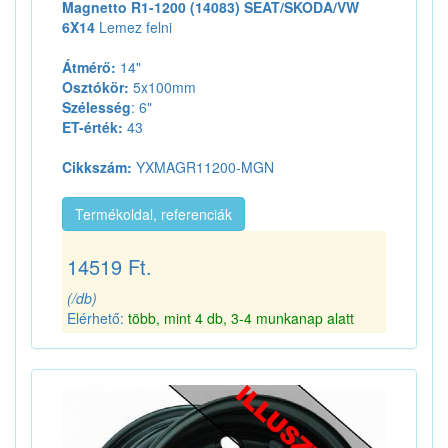
Magnetto R1-1200 (14083) SEAT/SKODA/VW
6X14
Lemez felni
Átmérő:
14"
Osztókör:
5x100mm
Szélesség
: 6"
ET-érték:
43
Cikkszám:
YXMAGR11200-MGN
Termékoldal, referenciák
14519 Ft.
(/db)
Elérhető:
több, mint 4 db, 3-4 munkanap alatt