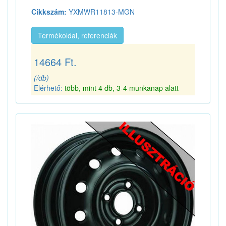
Cikkszám:
YXMWR11813-MGN
Termékoldal, referenciák
14664 Ft.
(/db)
Elérhető:
több, mint 4 db, 3-4 munkanap alatt