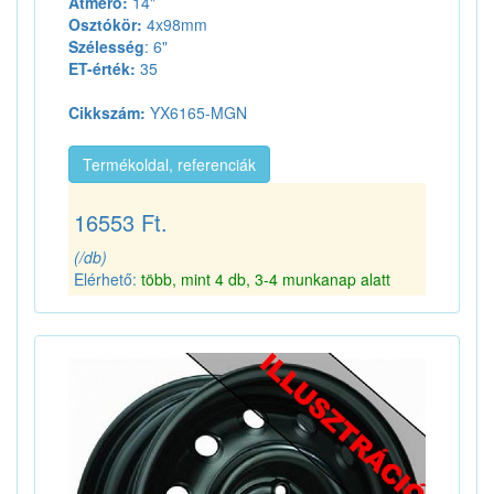
Átmérő:
14"
Osztókör:
4x98mm
Szélesség
: 6"
ET-érték:
35
Cikkszám:
YX6165-MGN
Termékoldal, referenciák
16553 Ft.
(/db)
Elérhető:
több, mint 4 db, 3-4 munkanap alatt