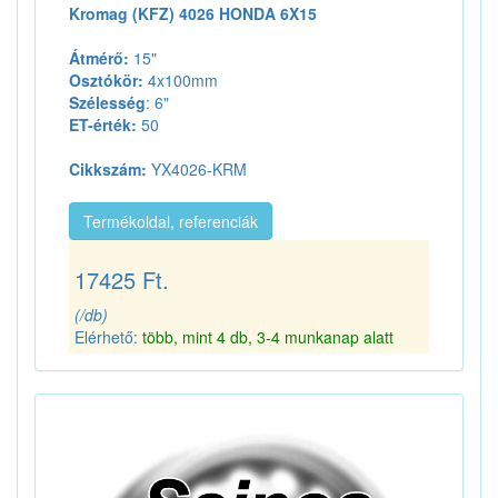
Kromag (KFZ) 4026 HONDA 6X15
Átmérő:
15"
Osztókör:
4x100mm
Szélesség
: 6"
ET-érték:
50
Cikkszám:
YX4026-KRM
Termékoldal, referenciák
17425 Ft.
(/db)
Elérhető:
több, mint 4 db, 3-4 munkanap alatt