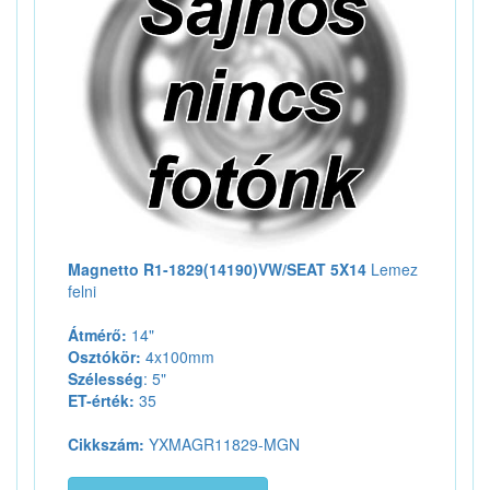
Magnetto R1-1829(14190)VW/SEAT 5X14
Lemez
felni
Átmérő:
14"
Osztókör:
4x100mm
Szélesség
: 5"
ET-érték:
35
Cikkszám:
YXMAGR11829-MGN