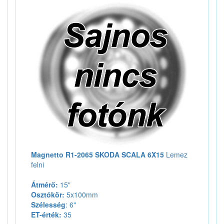
Magnetto R1-2065 SKODA SCALA 6X15
Lemez
felni
Átmérő:
15"
Osztókör:
5x100mm
Szélesség
: 6"
ET-érték:
35