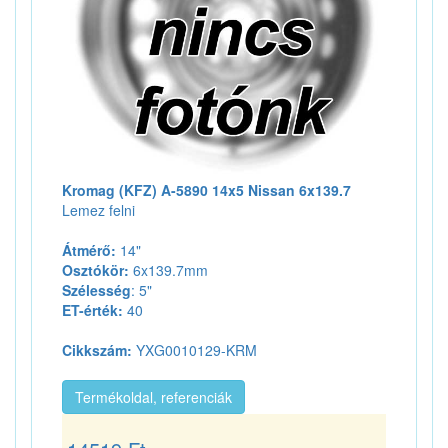
Kromag (KFZ) A-5890 14x5 Nissan 6x139.7
Lemez felni
Átmérő:
14"
Osztókör:
6x139.7mm
Szélesség
: 5"
ET-érték:
40
Cikkszám:
YXG0010129-KRM
Termékoldal, referenciák