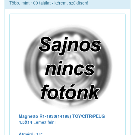
Több, mint 100 találat - kérem, szűkítsen!
Magnetto R1-1930(14198) TOY/CITR/PEUG
4.5X14
Lemez felni
Átmérő:
14"