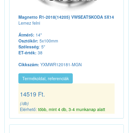
Magnetto R1-2018(14205) VWSEATSKODA 5X14
Lemez felni
Átmérő:
14"
Osztókör:
5x100mm
Szélesség
: 5"
ET-érték:
38
Cikkszám:
YXMWR120181-MGN
Termékoldal, referenciák
14519 Ft.
(/db)
Elérhető:
több, mint 4 db, 3-4 munkanap alatt