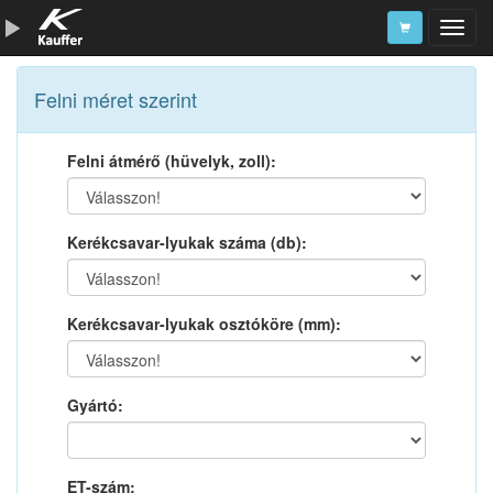
Szerszámkatalógus
Felni méret szerint
Kosár
Felni átmérő (hüvelyk, zoll):
Alkatrészek
Kerékcsavar-lyukak száma (db):
Kerékcsavar-lyukak osztóköre (mm):
Gyártó:
ET-szám: