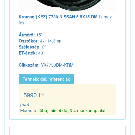
Kromag (KFZ) 7730 NISSAN 5.5X15 DM
Lemez
felni
Átmérő:
15"
Osztókör:
4x114.3mm
Szélesség
: 6"
ET-érték:
40
Cikkszám:
YX7730DM-KRM
Termékoldal, referenciák
15990 Ft.
(/db)
Elérhető:
több, mint 4 db, 3-4 munkanap alatt