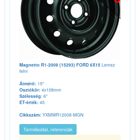
Magnetto R1-2008 (15293) FORD 6X15
Lemez
felni
Átmérő:
15"
Osztókör:
4x108mm
Szélesség
: 6"
ET-érték:
45
Cikkszám:
YXMWR12008-MGN
Termékoldal, referenciák