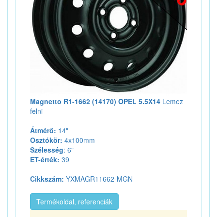
Magnetto R1-1662 (14170) OPEL 5.5X14
Lemez
felni
Átmérő:
14"
Osztókör:
4x100mm
Szélesség
: 6"
ET-érték:
39
Cikkszám:
YXMAGR11662-MGN
Termékoldal, referenciák