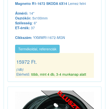
Magnetto R1-1672 SKODA 6X14
Lemez felni
Átmérő:
14"
Osztókör:
5x100mm
Szélesség
: 6"
ET-érték:
37
Cikkszám:
YXMWR11672-MGN
Termékoldal, referenciák
15972 Ft.
(/db)
Elérhető:
több, mint 4 db, 3-4 munkanap alatt