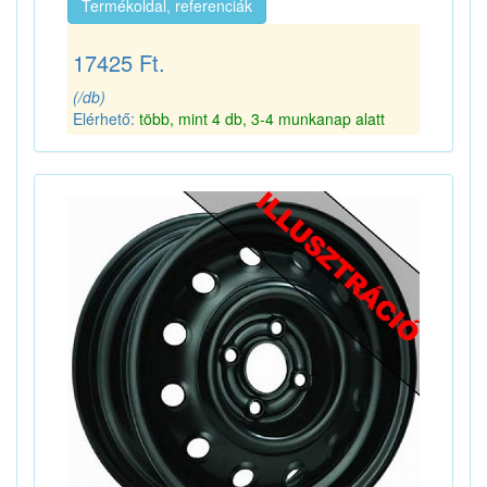
Termékoldal, referenciák
17425 Ft.
(/db)
Elérhető:
több, mint 4 db, 3-4 munkanap alatt