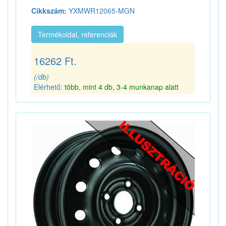
Cikkszám:
YXMWR12065-MGN
Termékoldal, referenciák
16262 Ft.
(/db)
Elérhető:
több, mint 4 db, 3-4 munkanap alatt