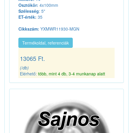
Osztókör:
4x100mm
Szélesség
: 5"
ET-érték:
35
Cikkszám:
YXMWR11930-MGN
Termékoldal, referenciák
13065 Ft.
(/db)
Elérhető:
több, mint 4 db, 3-4 munkanap alatt