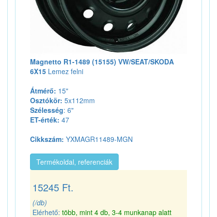
Magnetto R1-1489 (15155) VW/SEAT/SKODA
6X15
Lemez felni
Átmérő:
15"
Osztókör:
5x112mm
Szélesség
: 6"
ET-érték:
47
Cikkszám:
YXMAGR11489-MGN
Termékoldal, referenciák
15245 Ft.
(/db)
Elérhető:
több, mint 4 db, 3-4 munkanap alatt