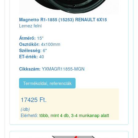
Magnetto R1-1855 (15253) RENAULT 6X15
Lemez felni
Átmérő:
15"
Osztókör:
4x100mm
Szélesség
: 6"
ET-érték:
40
Cikkszám:
YXMAGR11855-MGN
Termékoldal, referenciák
17425 Ft.
(/db)
Elérhető:
több, mint 4 db, 3-4 munkanap alatt