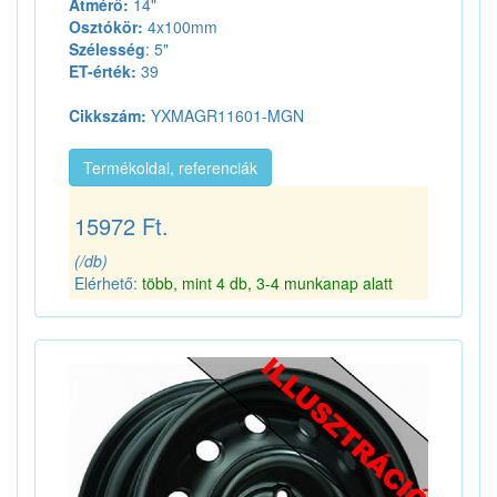
Átmérő:
14"
Osztókör:
4x100mm
Szélesség
: 5"
ET-érték:
39
Cikkszám:
YXMAGR11601-MGN
Termékoldal, referenciák
15972 Ft.
(/db)
Elérhető:
több, mint 4 db, 3-4 munkanap alatt