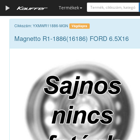
Termékek
Szerszámkatalógus
Cikkszám: YXMWR11886-MGN
Vágólapra
Magnetto R1-1886(16186) FORD 6.5X16
Kosár
Alkatrészek