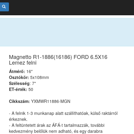
Magnetto R1-1886(16186) FORD 6.5X16
Lemez felni
Átmérő:
16"
Osztókör:
5x108mm
Szélesség
: 7"
ET-érték:
50
Cikkszám:
YXMWR11886-MGN
- A felnik 1-3 munkanap alatt szállíthatóak, külső raktárról
érkeznek.
- A feltüntetett árak az ÁFÁ-t tartalmazzák, további
kedvezmény belőlük nem adható, és egy darabra