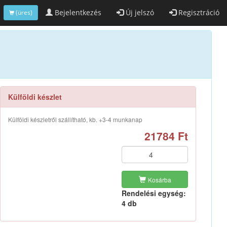
Bejelentkezés
Új jelszó
Regisztráció
(üres)
Külföldi készlet
Külföldi készletről szállítható, kb. +3-4 munkanap
21784 Ft
Kosárba
Rendelési egység:
4 db