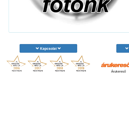
Kapcsolat
Árukereső