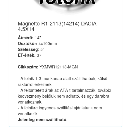
Magnetto R1-2113(14214) DACIA
4.5X14
Átmérő:
14"
Osztókör:
4x100mm
Szélesség
: 5"
ET-érték:
37
Cikkszám:
YXMWR12113-MGN
- A felnik 1-3 munkanap alatt szállíthatóak, külső
raktárról érkeznek.
- A feltüntetett árak az ÁFÁ-t tartalmazzák, további
kedvezmény belőlük nem adható, és egy darabra
vonatkoznak.
- A felnikre ingyenes szállítási ajánlatunk nem
vonatkozik.
Jelenleg nem szállítható.