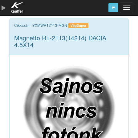
Szerszámkatalógus
Cikkszám: YXMWR12113-MGN
Vágólapra
Magnetto R1-2113(14214) DACIA
Kosár
4.5X14
Alkatrészek