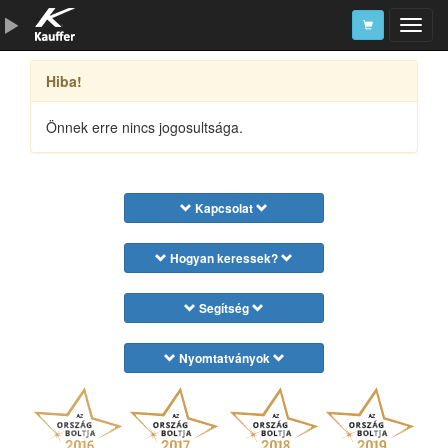
Hiba!
Szerszámkatalógus
Kosár
Önnek erre nincs jogosultsága.
Alkatrészek
Kapcsolat
Hogyan keressek?
Segítség
Nyomtatványok