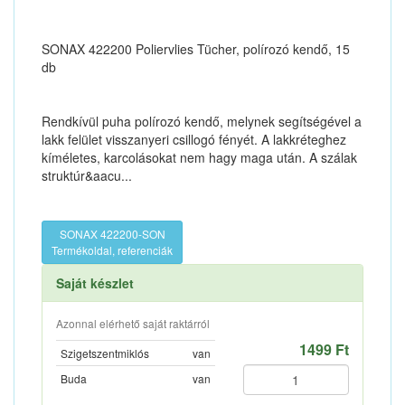
SONAX 422200 Poliervlies Tücher, polírozó kendő, 15
db
Rendkívül puha polírozó kendő, melynek segítségével a
lakk felület visszanyeri csillogó fényét. A lakkréteghez
kíméletes, karcolásokat nem hagy maga után. A szálak
struktúr&aacu...
SONAX 422200-SON
Termékoldal, referenciák
Saját készlet
Azonnal elérhető saját raktárról
1499 Ft
Szigetszentmiklós
van
Buda
van