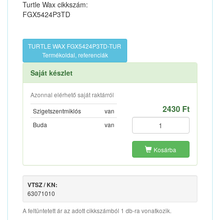
Turtle Wax cikkszám:
FGX5424P3TD
TURTLE WAX FGX5424P3TD-TUR
Termékoldal, referenciák
Saját készlet
Azonnal elérhető saját raktárról
2430 Ft
Szigetszentmiklós
van
Buda
van
Kosárba
VTSZ / KN:
63071010
A feltüntetett ár az adott cikkszámból 1 db-ra vonatkozik.