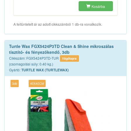
Kosárba
A feltüntetett ár az adott cikkszámból 1 db-ra vonatkozik.
Turtle Wax FGX5424P3TD Clean & Shine mikroszálas
tisztító- és fényezőkendő, 3db
Cikkszám: FGX5424P3TD-TUR
Vágólapra
(csomagolási súly: 0.40 kg.)
Gyártó:
TURTLE WAX (TURTLEWAX)
3db
40X40CM