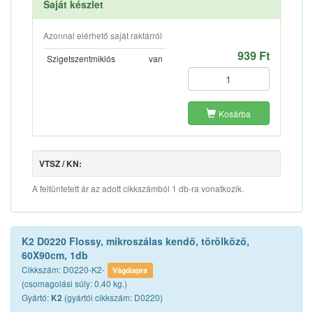
Saját készlet
Azonnal elérhető saját raktárról
939 Ft
Szigetszentmiklós
van
Kosárba
VTSZ / KN:
A feltüntetett ár az adott cikkszámból 1 db-ra vonatkozik.
K2 D0220 Flossy, mikroszálas kendő, törölköző,
60X90cm, 1db
Cikkszám: D0220-K2-
Vágólapra
(csomagolási súly: 0.40 kg.)
Gyártó:
(gyártói cikkszám: D0220)
K2