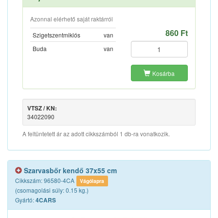
Azonnal elérhető saját raktárról
860 Ft
Szigetszentmiklós
van
Buda
van
Kosárba
VTSZ / KN:
34022090
A feltüntetett ár az adott cikkszámból 1 db-ra vonatkozik.
Szarvasbőr kendő 37x55 cm
Cikkszám: 96580-4CA
Vágólapra
(csomagolási súly: 0.15 kg.)
Gyártó:
4CARS