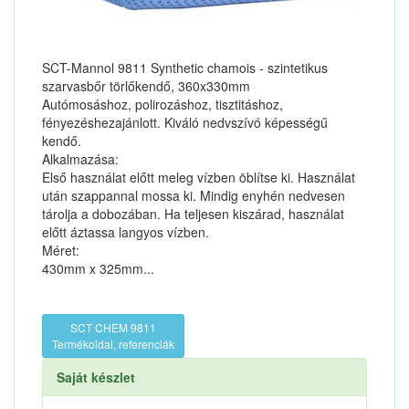
SCT-Mannol 9811 Synthetic chamois - szintetikus
szarvasbőr törlőkendő, 360x330mm
Autómosáshoz, polirozáshoz, tisztitáshoz,
fényezéshezajánlott. Kiváló nedvszívó képességű
kendő.
Alkalmazása:
Első használat előtt meleg vízben öblítse ki. Használat
után szappannal mossa ki. Mindig enyhén nedvesen
tárolja a dobozában. Ha teljesen kiszárad, használat
előtt áztassa langyos vízben.
Méret:
430mm x 325mm...
SCT CHEM 9811
Termékoldal, referenciák
Saját készlet