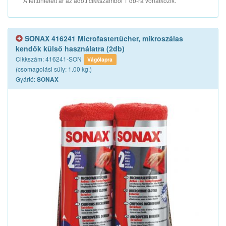
A feltüntetett ár az adott cikkszámból 1 db-ra vonatkozik.
SONAX 416241 Microfastertücher, mikroszálas
kendők külső használatra (2db)
Cikkszám: 416241-SON
Vágólapra
(csomagolási súly: 1.00 kg.)
Gyártó:
SONAX