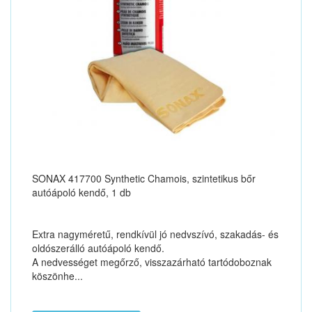
SONAX 417700 Synthetic Chamois, szintetikus bőr
autóápoló kendő, 1 db
Extra nagyméretű, rendkívül jó nedvszívó, szakadás- és
oldószerálló autóápoló kendő.
A nedvességet megőrző, visszazárható tartódoboznak
köszönhe...