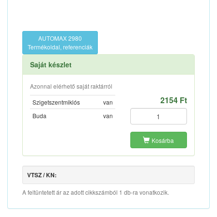
AUTOMAX 2980
Termékoldal, referenciák
Saját készlet
Azonnal elérhető saját raktárról
2154 Ft
Szigetszentmiklós
van
Buda
van
Kosárba
VTSZ / KN:
A feltüntetett ár az adott cikkszámból 1 db-ra vonatkozik.