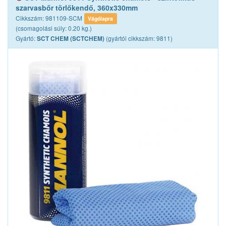
szarvasbőr törlőkendő, 360x330mm
Cikkszám: 981109-SCM
Vágólapra
(csomagolási súly: 0.20 kg.)
Gyártó:
(gyártói cikkszám: 9811)
SCT CHEM (SCTCHEM)