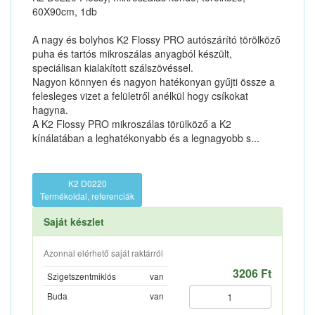
60X90cm, 1db
A nagy és bolyhos K2 Flossy PRO autószárító törölköző
puha és tartós mikroszálas anyagból készült,
speciálisan kialakított szálszövéssel.
Nagyon könnyen és nagyon hatékonyan gyűjti össze a
felesleges vizet a felületről anélkül hogy csíkokat
hagyna.
A K2 Flossy PRO mikroszálas törülköző a K2
kínálatában a leghatékonyabb és a legnagyobb s...
K2 D0220
Termékoldal, referenciák
Saját készlet
Azonnal elérhető saját raktárról
3206 Ft
Szigetszentmiklós
van
Buda
van