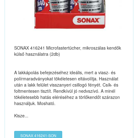
SONAX 416241 Microfastertücher, mikroszálas kendők
külső használatra (2db)
A lakkápolás befejezéséhez ideális, mert a viasz- és
polírmaradványokat tökéletesen eltávolítja. Használat
után a lakk felület visszanyeri csillogó fényét. Csík- és
foltmentesen tisztít. Rendkívül jó nedvszívó. A minél
tökéletesebb hatás eléréséhez a törlőkendőt szárazon
használjuk. Mosható.
Kisze...
SONAX 416241-SON