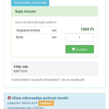
Termékoldal, referenciák
Saját készlet
Azonnal elérhető saját raktárról
1969 Ft
Szigetszentmiklós
van
Buda
van
Kosárba
VTSZ / KN:
63071010
A feltüntetett ár az adott cikkszámból 1 db-ra vonatkozik.
4Cars mikroszálas polírozó kendő
Cikkszám: 94234-4CA
Vágólapra
(csomagolási súly: 0.05 kg.)