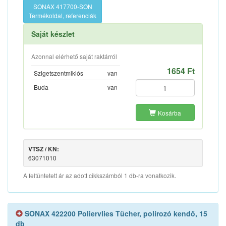
SONAX 417700-SON
Termékoldal, referenciák
Saját készlet
Azonnal elérhető saját raktárról
1654 Ft
Szigetszentmiklós
van
Buda
van
Kosárba
VTSZ / KN:
63071010
A feltüntetett ár az adott cikkszámból 1 db-ra vonatkozik.
SONAX 422200 Poliervlies Tücher, polírozó kendő, 15
db