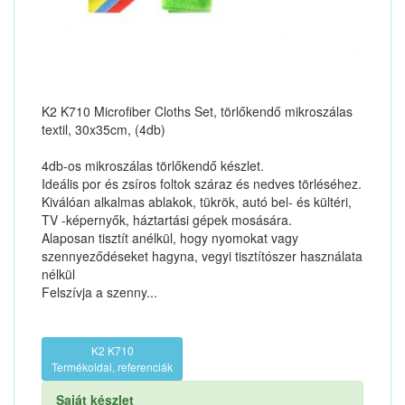
K2 K710 Microfiber Cloths Set, törlőkendő mikroszálas
textil, 30x35cm, (4db)
4db-os mikroszálas törlőkendő készlet.
Ideális por és zsíros foltok száraz és nedves törléséhez.
Kiválóan alkalmas ablakok, tükrök, autó bel- és kültéri,
TV -képernyők, háztartási gépek mosására.
Alaposan tisztít anélkül, hogy nyomokat vagy
szennyeződéseket hagyna, vegyi tisztítószer használata
nélkül
Felszívja a szenny...
K2 K710
Termékoldal, referenciák
Saját készlet