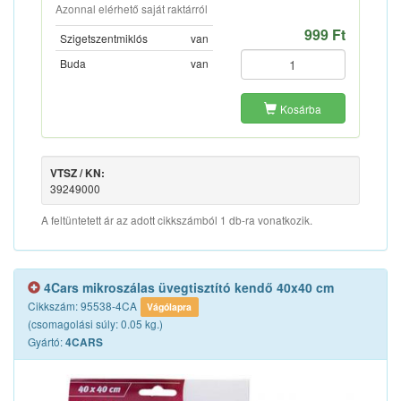
Azonnal elérhető saját raktárról
999 Ft
Szigetszentmiklós
van
Buda
van
Kosárba
VTSZ / KN:
39249000
A feltüntetett ár az adott cikkszámból 1 db-ra vonatkozik.
4Cars mikroszálas üvegtisztító kendő 40x40 cm
Cikkszám: 95538-4CA
Vágólapra
(csomagolási súly: 0.05 kg.)
Gyártó:
4CARS