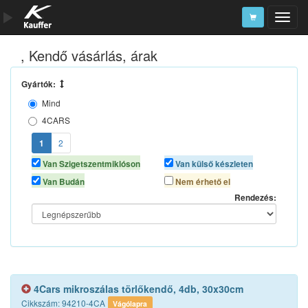
, Kendő vásárlás, árak
Szerszámkatalógus
Kosár
Gyártók:
Mind
Alkatrészek
4CARS
ARMOR ALL
1
2
AUTOLIFE
Van Szigetszentmiklóson
Van külső készleten
AUTOMAX
Van Budán
Nem érhető el
K2
Rendezés:
LOTUS CLEANING
MOTUL
SCT CHEM
SONAX
TURTLE WAX
4Cars mikroszálas törlőkendő, 4db, 30x30cm
Cikkszám: 94210-4CA
Vágólapra