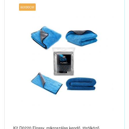
60X90CM
K2 D0220 Flossy, mikroszálas kendő, törölköző,