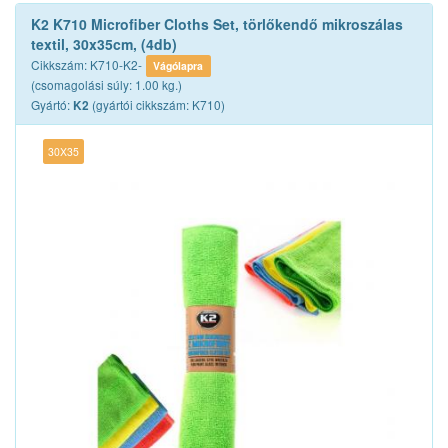
K2 K710 Microfiber Cloths Set, törlőkendő mikroszálas
textil, 30x35cm, (4db)
Cikkszám: K710-K2-
Vágólapra
(csomagolási súly: 1.00 kg.)
Gyártó:
(gyártói cikkszám: K710)
K2
30X35