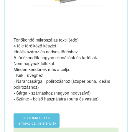
Törlőkendő mikroszálas textil (4db)
4 féle törölköző készlet.
Ideális száraz és nedves törléshez.
A törlőkendők nagyon ellenállóak és tartósak.
Nem hagynak foltokat.
Minden kendőnek más a célja:
- Kék - üveghez
- Narancssárga - polírozáshoz (szuper puha, ideális
polírozáshoz)
- Sárga - szárításhoz (nagyon nedvszívó)
- Szürke - belső használatra (puha és vastag)
AUTOMAX 8112
Termékoldal, referenciák