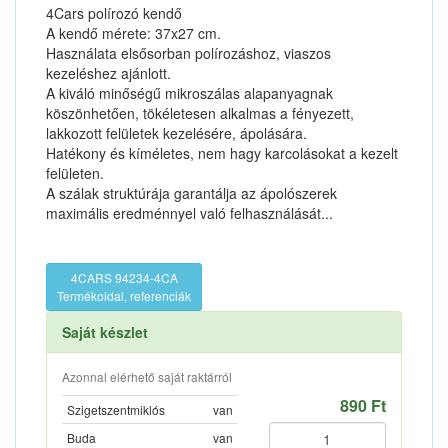
4Cars polírozó kendő
A kendő mérete: 37x27 cm.
Használata elsősorban polírozáshoz, viaszos
kezeléshez ajánlott.
A kiváló minőségű mikroszálas alapanyagnak
köszönhetően, tökéletesen alkalmas a fényezett,
lakkozott felületek kezelésére, ápolására.
Hatékony és kíméletes, nem hagy karcolásokat a kezelt
felületen.
A szálak struktúrája garantálja az ápolószerek
maximális eredménnyel való felhasználását...
4CARS 94234-4CA
Termékoldal, referenciák
Saját készlet
Azonnal elérhető saját raktárról
890 Ft
Szigetszentmiklós
van
Buda
van