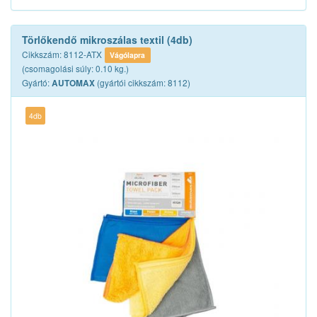
Törlőkendő mikroszálas textil (4db)
Cikkszám: 8112-ATX
Vágólapra
(csomagolási súly: 0.10 kg.)
Gyártó:
(gyártói cikkszám: 8112)
AUTOMAX
4db