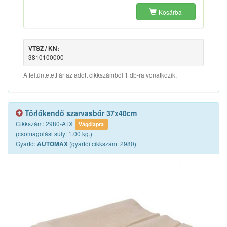
Kosárba
VTSZ / KN:
3810100000
A feltüntetett ár az adott cikkszámból 1 db-ra vonatkozik.
Törlőkendő szarvasbőr 37x40cm
Cikkszám: 2980-ATX
Vágólapra
(csomagolási súly: 1.00 kg.)
Gyártó:
(gyártói cikkszám: 2980)
AUTOMAX