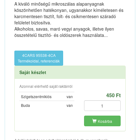
A kiváló minőségű mikroszálas alapanyagnak
köszönhetően hatékonyan, ugyanakkor kíméletesen és
karcmentesen tisztít, folt- és csíkmentesen száradó
felületet biztosítva.
Alkoholos, savas, maró vegyi anyagok, illetve ilyen
összetételű tisztító- és oldószerek használata...
4CARS 95538-4CA
Termékoldal, referenciák
Saját készlet
Azonnal elérhető saját raktárról
450 Ft
Szigetszentmiklós
van
Buda
van
Kosárba