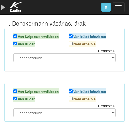
, Denckermann vásárlás, árak
Szerszámkatalógus
Kosár
Van Szigetszentmiklóson
Van külső készleten
Van Budán
Nem érhető el
Alkatrészek
Rendezés:
Van Szigetszentmiklóson
Van külső készleten
Van Budán
Nem érhető el
Rendezés: