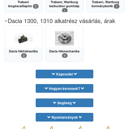
Trabant
Trabant, Wartburg
Trabant, Wartburg
lengéscsillapító
karburátor gumitalp
kormánykerék
3
1
1
~Dacia 1300, 1310 alkatrész vásárlás, árak
Dacia fékhidraulika
Dacia fékmechanika
3
4
Kapcsolat
Hogyan keressek?
Segítség
Nyomtatványok