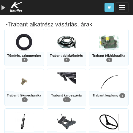
~Trabant alkatrész vásárlás, árak
Szerszámkatalógus
Kosár
Alkatrészek
Tömítés, szimmerring
Trabant ablaktömítés
Trabant fékhidraulika
1
1
9
Trabant fékmechanika
Trabant karosszéria
Trabant kuplung
4
5
13