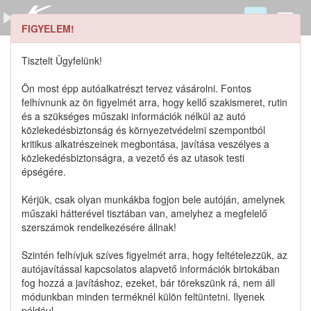
FIGYELEM!
4840080G00T01 keresése
Szerszámkatalógus
Tisztelt Ügyfelünk!
Kosár
Ön most épp autóalkatrészt tervez vásárolni. Fontos
0
1
felhívnunk az ön figyelmét arra, hogy kellő szakismeret, rutin
Alkatrészek
Részletes keresés
és a szükséges műszaki információk nélkül az autó
közlekedésbiztonság és környezetvédelmi szempontból
kritikus alkatrészeinek megbontása, javítása veszélyes a
közlekedésbiztonságra, a vezető és az utasok testi
épségére.
Lista szűrése
Kérjük, csak olyan munkákba fogjon bele autóján, amelynek
műszaki hátterével tisztában van, amelyhez a megfelelő
Katalógusban szereplő termékek
szerszámok rendelkezésére állnak!
Szintén felhívjuk szíves figyelmét arra, hogy feltételezzük, az
Katalógusban nem szereplő termékek
autójavítással kapcsolatos alapvető információk birtokában
fog hozzá a javításhoz, ezeket, bár törekszünk rá, nem áll
módunkban minden terméknél külön feltüntetni. Ilyenek
például