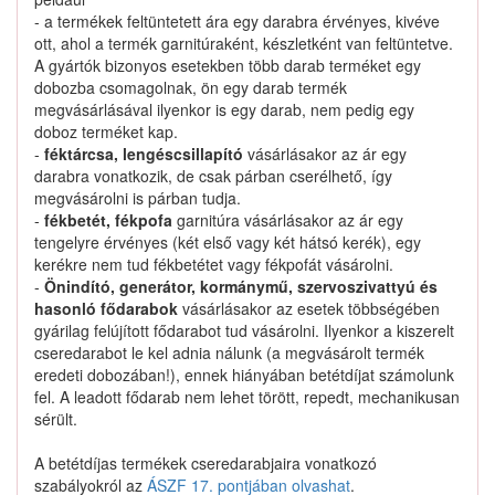
Nem találtunk ilyen katalógus-terméket.
- a termékek feltüntetett ára egy darabra érvényes, kivéve
ott, ahol a termék garnitúraként, készletként van feltüntetve.
A gyártók bizonyos esetekben több darab terméket egy
dobozba csomagolnak, ön egy darab termék
megvásárlásával ilyenkor is egy darab, nem pedig egy
doboz terméket kap.
4840080G00T01 keresése
-
féktárcsa, lengéscsillapító
vásárlásakor az ár egy
darabra vonatkozik, de csak párban cserélhető, így
megvásárolni is párban tudja.
-
fékbetét, fékpofa
garnitúra vásárlásakor az ár egy
Kapcsolat
tengelyre érvényes (két első vagy két hátsó kerék), egy
kerékre nem tud fékbetétet vagy fékpofát vásárolni.
-
Önindító, generátor, kormánymű, szervoszivattyú és
Hogyan keressek?
hasonló fődarabok
vásárlásakor az esetek többségében
gyárilag felújított fődarabot tud vásárolni. Ilyenkor a kiszerelt
Segítség
cseredarabot le kel adnia nálunk (a megvásárolt termék
eredeti dobozában!), ennek hiányában betétdíjat számolunk
fel. A leadott fődarab nem lehet törött, repedt, mechanikusan
Nyomtatványok
sérült.
A betétdíjas termékek cseredarabjaira vonatkozó
szabályokról az
ÁSZF 17. pontjában olvashat
.