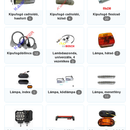
Kipufogó csőtoldó,
Kipufogó csőtoldó,
Kipufogó flexicső
hasított
külső
3
4
20
Kipufogóbilincs
Lambdaszonda,
Lámpa, hátsó
12
7
univerzális, 4
vezetékes
3
Lámpa, index
Lámpa, ködlámpa
Lámpa, menetfény
1
3
11