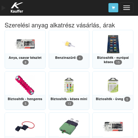
Szerelési anyag alkatrész vásárlás, árak
Szerszámkatalógus
Kosár
Alkatrészek
Anya, csavar készlet
Benzinszűrő
Biztosíték - európai
1
késes
8
15
Biztosíték - hengeres
Biztosíték - késes mini
Biztosíték - üveg
5
5
13