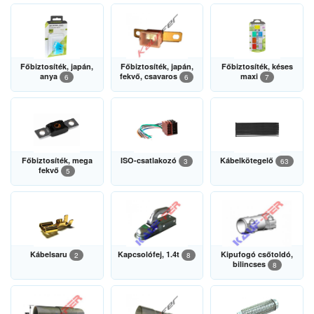
Főbiztosíték, japán,
Főbiztosíték, japán,
Főbiztosíték, késes
anya
fekvő, csavaros
maxi
6
6
7
Főbiztosíték, mega
ISO-csatlakozó
Kábelkötegelő
3
63
fekvő
5
Kábelsaru
Kapcsolófej, 1.4t
Kipufogó csőtoldó,
2
8
bilincses
8