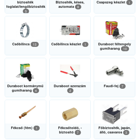
biztosíték
Biztosíték, késes,
Csapszeg készlet
1
foglalat/lengőbiztosíték
automata
8
5
Csőbilincs
Csőbilincs készlet
Duraboot féltengely
13
1
gumiharang
10
Duraboot kormánymű
Duraboot szerszám
Faudi-fej
7
gumiharang
4
2
Fékcső (fém)
Fékcsőtoldó, -
Főbiztosíték, japán,
1
biztosító
álló, csavaros
7
3