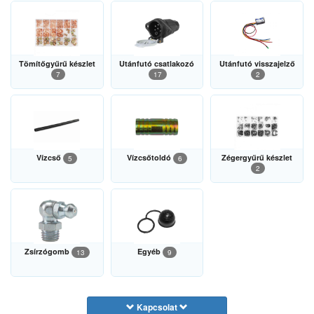
Tömítőgyűrű készlet
Utánfutó csatlakozó
Utánfutó visszajelző
7
17
2
Vízcső
Vízcsőtoldó
Zégergyűrű készlet
5
6
2
Zsírzógomb
Egyéb
13
9
Kapcsolat