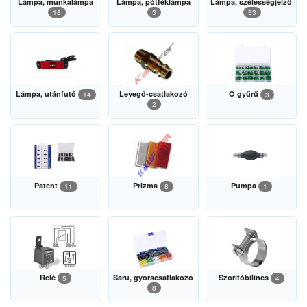
Lámpa, munkalámpa
Lámpa, pótféklámpa
Lámpa, szélességjelző
18
3
33
Lámpa, utánfutó
Levegő-csatlakozó
O gyűrű
14
3
2
Patent
Prizma
Pumpa
11
8
1
Relé
Saru, gyorscsatlakozó
Szorítóbilincs
5
4
8