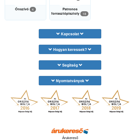
Ónszívó
Patronos
4
forrasztópisztoly
18
Kapcsolat
Hogyan keressek?
Segítség
Nyomtatványok
Árukereső