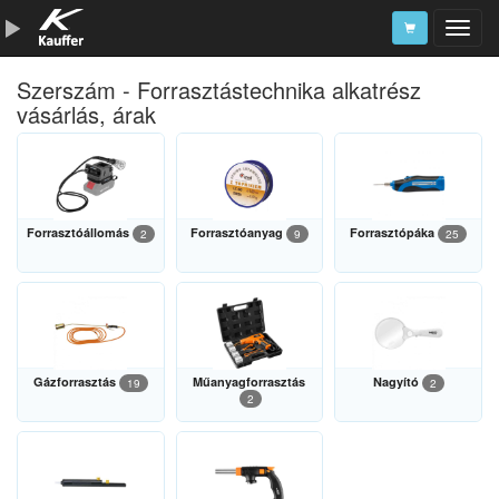
Szerszám - Forrasztástechnika alkatrész
Szerszámkatalógus
vásárlás, árak
Kosár
Alkatrészek
Forrasztóállomás
Forrasztóanyag
Forrasztópáka
2
9
25
Gázforrasztás
Műanyagforrasztás
Nagyító
19
2
2