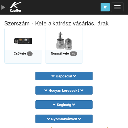
Szerszám - Kefe alkatrész vásárlás, árak
Szerszámkatalógus
Kosár
Alkatrészek
Csőkefe
Normál kefe
3
50
Kapcsolat
Hogyan keressek?
Segítség
Nyomtatványok