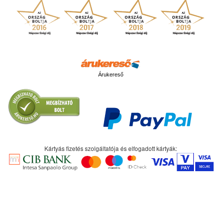
Árukereső
Kártyás fizetés szolgáltatója és elfogadott kártyák: