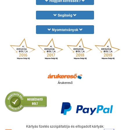
Hogyan keressek?
Segítség
Nyomtatványok
Árukereső
Kártyás fizetés szolgáltatója és elfogadott kártyák: