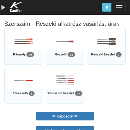
Szerszám - Reszelő alkatrész vásárlás, árak
Szerszámkatalógus
Kosár
Alkatrészek
Ráspoly
Reszelő
Reszelő készlet
10
38
9
Tűreszelő
Tűreszelő készlet
3
17
Kapcsolat