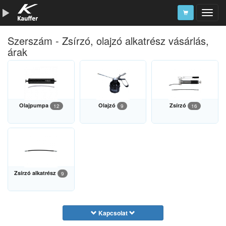
Szerszám - Zsírzó, olajzó alkatrész vásárlás,
Szerszámkatalógus
árak
Kosár
Alkatrészek
Olajpumpa
Olajzó
Zsírzó
12
9
16
Zsírzó alkatrész
9
Kapcsolat