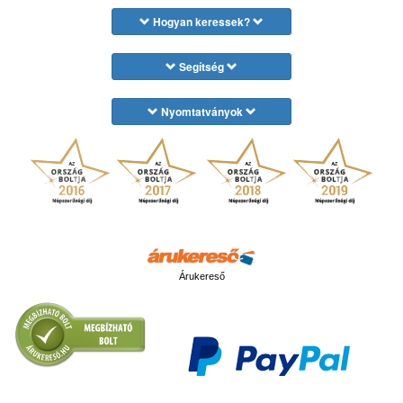
Hogyan keressek?
Segítség
Nyomtatványok
Árukereső